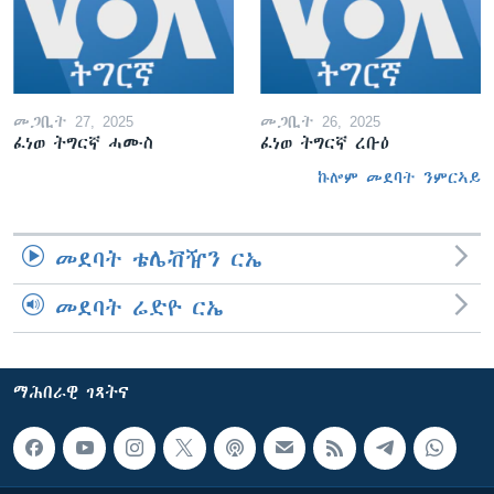
መጋቢት 27, 2025
መጋቢት 26, 2025
ፈነወ ትግርኛ ሓሙስ
ፈነወ ትግርኛ ረቡዕ
ኩሎም መደባት ንምርኣይ
መደባት ቴሌቭዥን ርኤ
መደባት ሬድዮ ርኤ
ማሕበራዊ ገጻትና