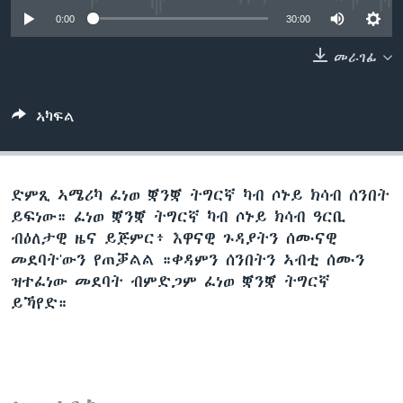
ቂሔ ጽልሚ
0:00
30:00
ቋንቋታት
መራገፊ
ኣካፍል
ድምጺ ኣሜሪካ ፈነወ ቛንቛ ትግርኛ ካብ ሶኑይ ክሳብ ሰንበት
ይፍነው። ፈነወ ቛንቛ ትግርኛ ካብ ሶኑይ ክሳብ ዓርቢ
ብዕለታዊ ዜና ይጅምር፥ እዋናዊ ጉዳያትን ሰሙናዊ
መደባት'ውን የጠቓልል ።ቀዳምን ሰንበትን ኣብቲ ሰሙን
ዝተፈነው መደባት ብምድጋም ፈነወ ቛንቛ ትግርኛ
ይኻየድ።