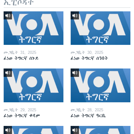
ኢፒሶዳት
መጋቢት 31, 2025
መጋቢት 30, 2025
ፈነወ ትግርኛ ሰኑይ
ፈነወ ትግርኛ ሰንበት
መጋቢት 29, 2025
መጋቢት 28, 2025
ፈነወ ትግርኛ ቀዳም
ፈነወ ትግርኛ ዓርቢ