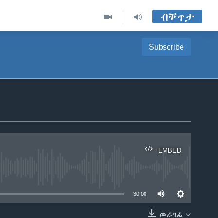
ብቐጥታ
Subscribe
EMBED
able
30:00
መራገፊ