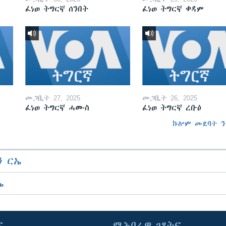
ፈነወ ትግርኛ ሰንበት
ፈነወ ትግርኛ ቀዳም
መጋቢት 27, 2025
መጋቢት 26, 2025
ፈነወ ትግርኛ ሓሙስ
ፈነወ ትግርኛ ረቡዕ
ኩሎም መደባት ን
 ርኤ
ኤ
ና
ማሕበራዊ ገጻትና