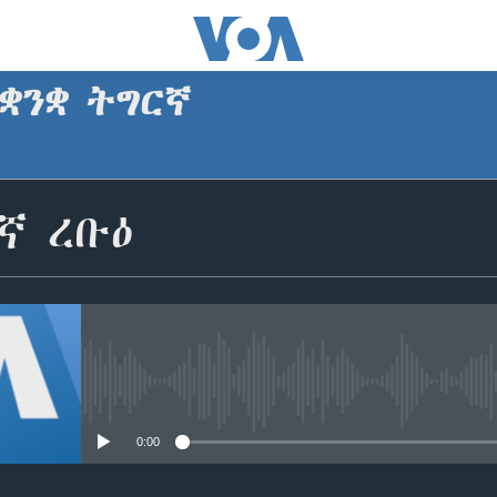
ቋንቋ ትግርኛ
SUBSCRIBE
ኛ ረቡዕ
ጥለብ
No media source currently avail
0:00