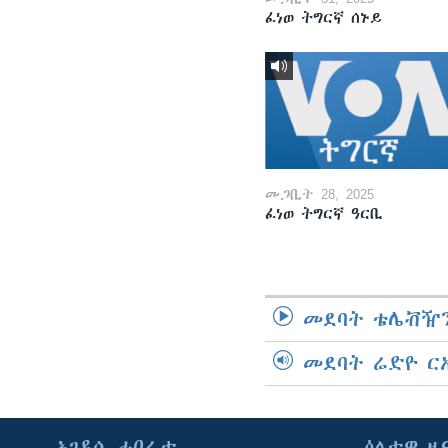
ፈነወ ትግርኛ ሰኑይ
መጋቢት 28, 2025
ፈነወ ትግርኛ ዓርቢ
መደባት ቴሌቭዥን
መደባት ሬድዮ ር
ኣገዳሲ ሓበሬታ
ዕለታዊ ዜ