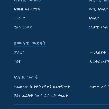
ኣገባብ ኣተኣናግዳ
ቀርኒ ኣፍሪቃ
ብዛዕባና
ኣፍሪቃ
ርእሰ ዓንቀጽ
ዕለታዊ ፈነወ
ሰሙናዊ መደባት
ፖለቲካ
መንእሰያት
ጥዕና
ኤርትራውያን
ፍሉይ ዓምዲ
ትምህርቲ እንግሊዝኛ
ቅልውላው ኢትዮጵያዊያን ስደተኛታት
ጠመተ ኣብ 
ማሕበራዊ ገጻትና
ዋዕላ ሓፈሻዊ ባይቶ ሕቡራት ሃገራት