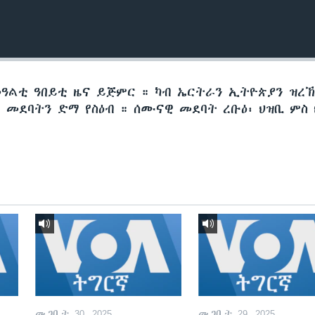
መዓልቲ ዓበይቲ ዜና ይጅምር ። ካብ ኤርትራን ኢትዮጵያን ዝረ
መደባትን ድማ የስዕብ ። ሰሙናዊ መደባት ረቡዕ፡ ህዝቢ ምስ 
መጋቢት 30, 2025
መጋቢት 29, 2025