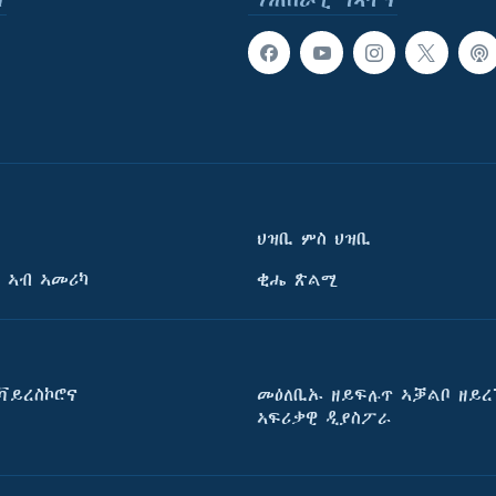
ህዝቢ ምስ ህዝቢ
 ኣብ ኣመሪካ
ቂሔ ጽልሚ
ቫይረስኮሮና
መዕለቢኡ ዘይፍሉጥ ኣቓልቦ ዘይረ
ኣፍሪቃዊ ዲያስፖራ