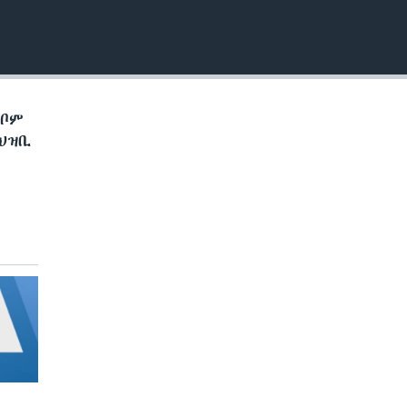
EMBED
ኽቦም
ህዝቢ