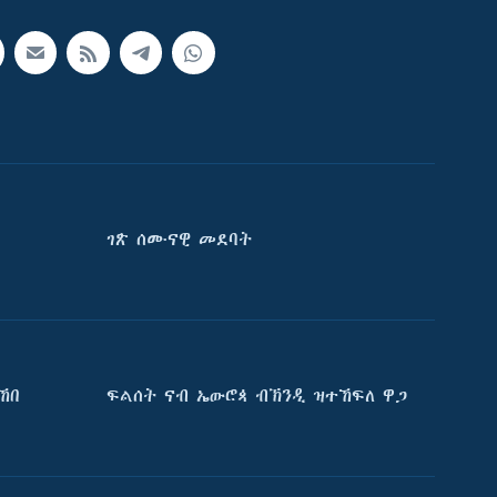
ገጽ ሰሙናዊ መደባት
ኸበ
ፍልሰት ናብ ኤውሮጳ ብኽንዲ ዝተኸፍለ ዋጋ