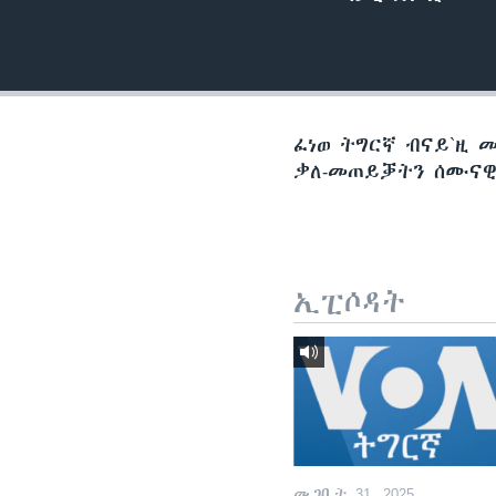
ቂሔ ጽልሚ
ፈነወ ትግርኛ ብናይ`ዚ 
ቃለ-መጠይቓትን ሰሙናዊ 
ኢፒሶዳት
መጋቢት 31, 2025