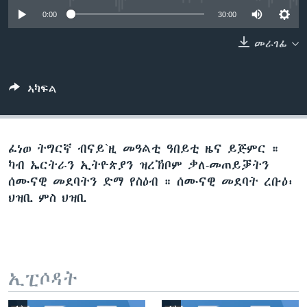
ቂሔ ጽልሚ
0:00
30:00
ቋንቋታት
መራገፊ
ኣካፍል
ፈነወ ትግርኛ ብናይ`ዚ መዓልቲ ዓበይቲ ዜና ይጅምር ።
ካብ ኤርትራን ኢትዮጵያን ዝረኽቦም ቃለ-መጠይቓትን
ሰሙናዊ መደባትን ድማ የስዕብ ። ሰሙናዊ መደባት ረቡዕ፡
ህዝቢ ምስ ህዝቢ
ኢፒሶዳት