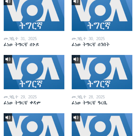
መጋቢት 31, 2025
መጋቢት 30, 2025
ፈነወ ትግርኛ ሰኑይ
ፈነወ ትግርኛ ሰንበት
መጋቢት 29, 2025
መጋቢት 28, 2025
ፈነወ ትግርኛ ቀዳም
ፈነወ ትግርኛ ዓርቢ