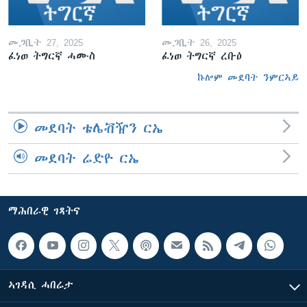
መጋቢት 27, 2025
መጋቢት 26, 2025
ፈነወ ትግርኛ ሓሙስ
ፈነወ ትግርኛ ረቡዕ
ኩሎም መደባት ንምርኣይ
መደባት ቴሌቭዥን ርኤ
መደባት ሬድዮ ርኤ
ማሕበራዊ ገጻትና
ኣገዳሲ ሓበሬታ