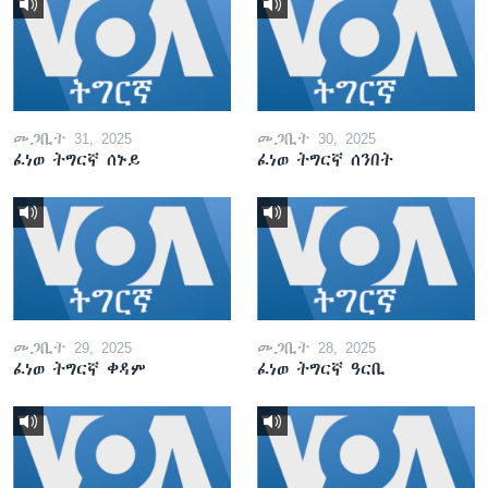
መጋቢት 31, 2025
መጋቢት 30, 2025
ፈነወ ትግርኛ ሰኑይ
ፈነወ ትግርኛ ሰንበት
መጋቢት 29, 2025
መጋቢት 28, 2025
ፈነወ ትግርኛ ቀዳም
ፈነወ ትግርኛ ዓርቢ