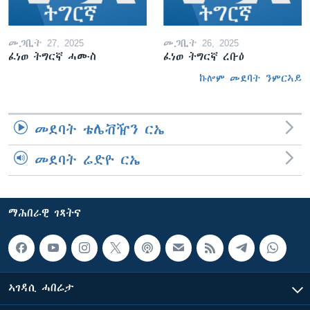
መጋቢት 27, 2025
መጋቢት 26, 2025
ፈነወ ትግርኛ ሓሙስ
ፈነወ ትግርኛ ረቡዕ
ኩሎም መደባት ንምርኣይ
መደባት ቴሌቭዥን ርኤ
መደባት ሬድዮ ርኤ
ማሕበራዊ ገጻትና
ኣገዳሲ ሓበሬታ