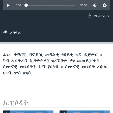
ቂሔ ጽልሚ
0:00
30:00
ቋንቋታት
መራገፊ
ኣካፍል
ፈነወ ትግርኛ ብናይ`ዚ መዓልቲ ዓበይቲ ዜና ይጅምር ።
ካብ ኤርትራን ኢትዮጵያን ዝረኽቦም ቃለ-መጠይቓትን
ሰሙናዊ መደባትን ድማ የስዕብ ። ሰሙናዊ መደባት ረቡዕ፡
ህዝቢ ምስ ህዝቢ
ኢፒሶዳት