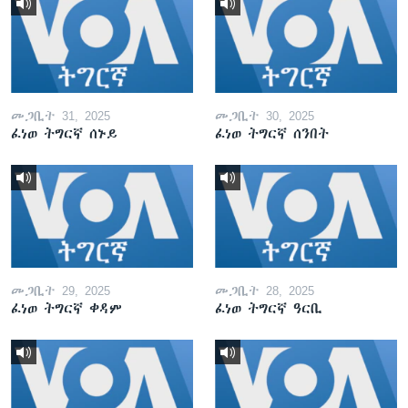
መጋቢት 31, 2025
መጋቢት 30, 2025
ፈነወ ትግርኛ ሰኑይ
ፈነወ ትግርኛ ሰንበት
መጋቢት 29, 2025
መጋቢት 28, 2025
ፈነወ ትግርኛ ቀዳም
ፈነወ ትግርኛ ዓርቢ