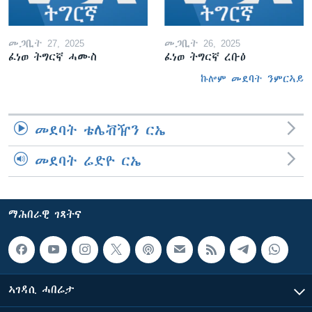
መጋቢት 27, 2025
መጋቢት 26, 2025
ፈነወ ትግርኛ ሓሙስ
ፈነወ ትግርኛ ረቡዕ
ኩሎም መደባት ንምርኣይ
መደባት ቴሌቭዥን ርኤ
መደባት ሬድዮ ርኤ
ማሕበራዊ ገጻትና
ኣገዳሲ ሓበሬታ