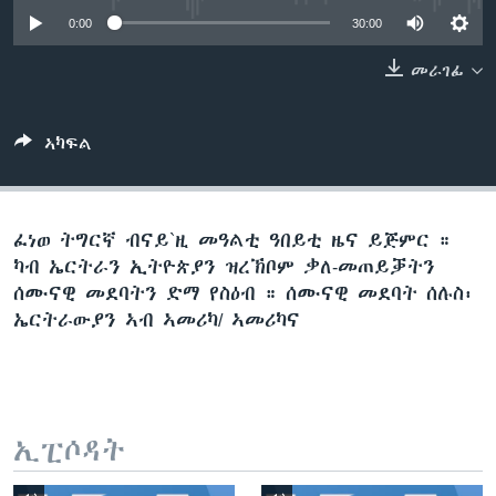
ቂሔ ጽልሚ
0:00
30:00
ቋንቋታት
መራገፊ
ኣካፍል
ፈነወ ትግርኛ ብናይ`ዚ መዓልቲ ዓበይቲ ዜና ይጅምር ።
ካብ ኤርትራን ኢትዮጵያን ዝረኽቦም ቃለ-መጠይቓትን
ሰሙናዊ መደባትን ድማ የስዕብ ። ሰሙናዊ መደባት ሰሉስ፡
ኤርትራውያን ኣብ ኣመሪካ/ ኣመሪካና
ኢፒሶዳት