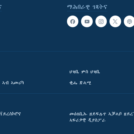
ና
ማሕበራዊ ገጻትና
ህዝቢ ምስ ህዝቢ
 ኣብ ኣመሪካ
ቂሔ ጽልሚ
ቫይረስኮሮና
መዕለቢኡ ዘይፍሉጥ ኣቓልቦ ዘይረ
ኣፍሪቃዊ ዲያስፖራ