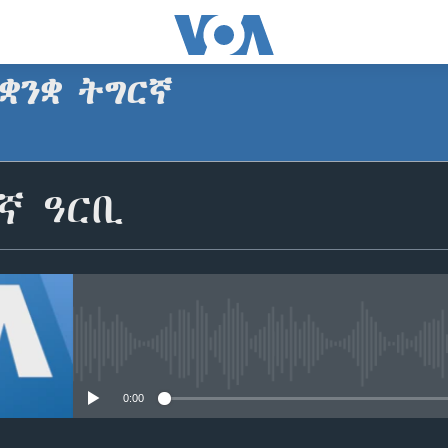
ቋንቋ ትግርኛ
SUBSCRIBE
ኛ ዓርቢ
ጥለብ
No media source currently avail
0:00