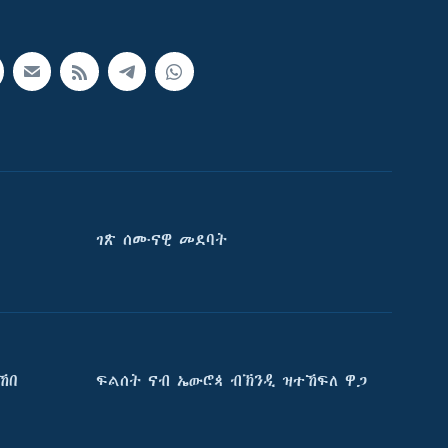
ገጽ ሰሙናዊ መደባት
ኸበ
ፍልሰት ናብ ኤውሮጳ ብኽንዲ ዝተኸፍለ ዋጋ