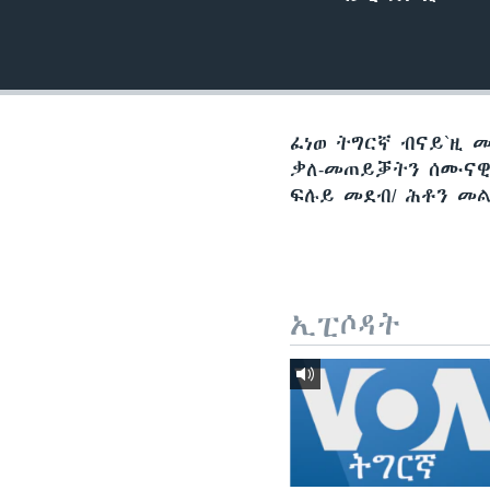
ቂሔ ጽልሚ
ፈነወ ትግርኛ ብናይ`ዚ 
ቃለ-መጠይቓትን ሰሙናዊ 
ፍሉይ መደብ/ ሕቶን መል
ኢፒሶዳት