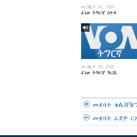
መጋቢት 31, 2025
ፈነወ ትግርኛ ሰኑይ
መጋቢት 28, 2025
ፈነወ ትግርኛ ዓርቢ
መደባት ቴሌቭዥን
መደባት ሬድዮ ር