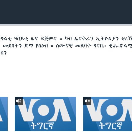
መዓልቲ ዓበይቲ ዜና ይጅምር ። ካብ ኤርትራን ኢትዮጵያን ዝረ
መደባትን ድማ የስዕብ ። ሰሙናዊ መደባት ዓርቢ፡ ቂሔ-ጽልሚ
ስን