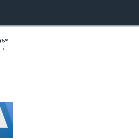
EMBED
ኽቦም
 /