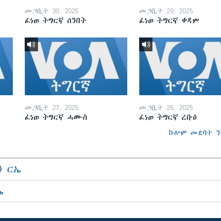
መጋቢት 30, 2025
መጋቢት 29, 2025
ፈነወ ትግርኛ ሰንበት
ፈነወ ትግርኛ ቀዳም
መጋቢት 27, 2025
መጋቢት 26, 2025
ፈነወ ትግርኛ ሓሙስ
ፈነወ ትግርኛ ረቡዕ
ኩሎም መደባት ን
 ርኤ
ኤ