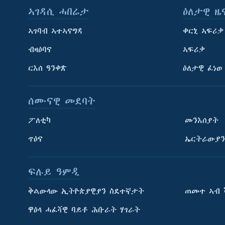
ኣገዳሲ ሓበሬታ
ዕለታዊ ዜ
ኣገባብ ኣተኣናግዳ
ቀርኒ ኣፍሪቃ
ብዛዕባና
ኣፍሪቃ
ርእሰ ዓንቀጽ
ዕለታዊ ፈነወ
ሰሙናዊ መደባት
ፖለቲካ
መንእሰያት
ጥዕና
ኤርትራውያን
ፍሉይ ዓምዲ
ትምህርቲ እንግሊዝኛ
ቅልውላው ኢትዮጵያዊያን ስደተኛታት
ጠመተ ኣብ 
ማሕበራዊ ገጻትና
ዋዕላ ሓፈሻዊ ባይቶ ሕቡራት ሃገራት