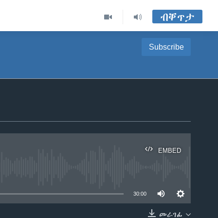
ብቐጥታ
Subscribe
EMBED
able
30:00
መራገፊ