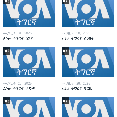
መጋቢት 31, 2025
መጋቢት 30, 2025
ፈነወ ትግርኛ ሰኑይ
ፈነወ ትግርኛ ሰንበት
መጋቢት 29, 2025
መጋቢት 28, 2025
ፈነወ ትግርኛ ቀዳም
ፈነወ ትግርኛ ዓርቢ