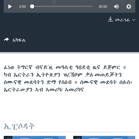
ቂሔ ጽልሚ
0:00
30:00
ቋንቋታት
መራገፊ
ኣካፍል
ፈነወ ትግርኛ ብናይ`ዚ መዓልቲ ዓበይቲ ዜና ይጅምር ።
ካብ ኤርትራን ኢትዮጵያን ዝረኽቦም ቃለ-መጠይቓትን
ሰሙናዊ መደባትን ድማ የስዕብ ። ሰሙናዊ መደባት ሰሉስ፡
ኤርትራውያን ኣብ ኣመሪካ/ ኣመሪካና
ኢፒሶዳት