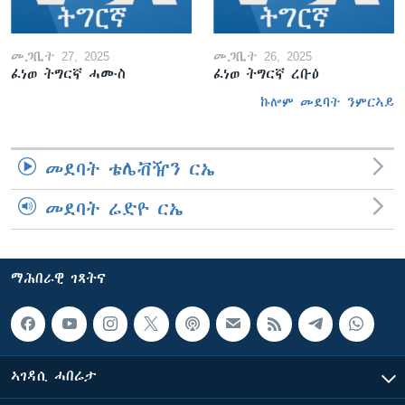
መጋቢት 27, 2025
መጋቢት 26, 2025
ፈነወ ትግርኛ ሓሙስ
ፈነወ ትግርኛ ረቡዕ
ኩሎም መደባት ንምርኣይ
መደባት ቴሌቭዥን ርኤ
መደባት ሬድዮ ርኤ
ማሕበራዊ ገጻትና
ኣገዳሲ ሓበሬታ