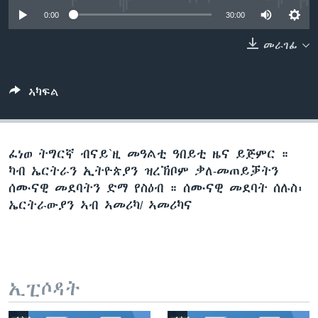
ቂሔ ጽልሚ
0:00
30:00
ቋንቋታት
መራገፊ
ኣካፍል
ፈነወ ትግርኛ ብናይ`ዚ መዓልቲ ዓበይቲ ዜና ይጅምር ።
ካብ ኤርትራን ኢትዮጵያን ዝረኽቦም ቃለ-መጠይቓትን
ሰሙናዊ መደባትን ድማ የስዕብ ። ሰሙናዊ መደባት ሰሉስ፡
ኤርትራውያን ኣብ ኣመሪካ/ ኣመሪካና
ኢፒሶዳት