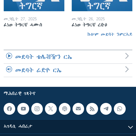
መጋቢት 27, 2025
መጋቢት 26, 2025
ፈነወ ትግርኛ ሓሙስ
ፈነወ ትግርኛ ረቡዕ
ኩሎም መደባት ንምርኣይ
መደባት ቴሌቭዥን ርኤ
መደባት ሬድዮ ርኤ
ማሕበራዊ ገጻትና
ኣገዳሲ ሓበሬታ