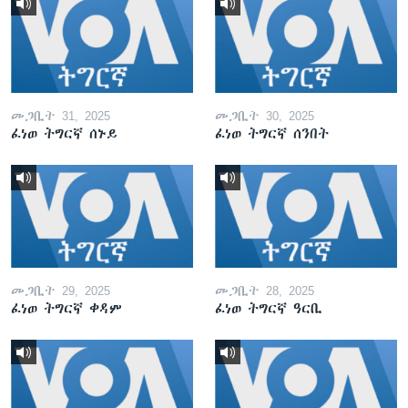
መጋቢት 31, 2025
መጋቢት 30, 2025
ፈነወ ትግርኛ ሰኑይ
ፈነወ ትግርኛ ሰንበት
መጋቢት 29, 2025
መጋቢት 28, 2025
ፈነወ ትግርኛ ቀዳም
ፈነወ ትግርኛ ዓርቢ