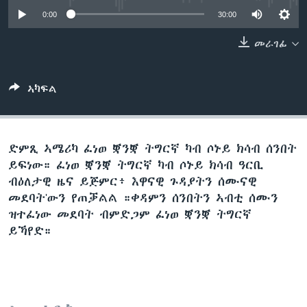
ቂሔ ጽልሚ
0:00
30:00
ቋንቋታት
መራገፊ
ኣካፍል
ድምጺ ኣሜሪካ ፈነወ ቛንቛ ትግርኛ ካብ ሶኑይ ክሳብ ሰንበት
ይፍነው። ፈነወ ቛንቛ ትግርኛ ካብ ሶኑይ ክሳብ ዓርቢ
ብዕለታዊ ዜና ይጅምር፥ እዋናዊ ጉዳያትን ሰሙናዊ
መደባት'ውን የጠቓልል ።ቀዳምን ሰንበትን ኣብቲ ሰሙን
ዝተፈነው መደባት ብምድጋም ፈነወ ቛንቛ ትግርኛ
ይኻየድ።