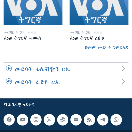
መጋቢት 27, 2025
መጋቢት 26, 2025
ፈነወ ትግርኛ ሓሙስ
ፈነወ ትግርኛ ረቡዕ
ኩሎም መደባት ንምርኣይ
መደባት ቴሌቭዥን ርኤ
መደባት ሬድዮ ርኤ
ማሕበራዊ ገጻትና