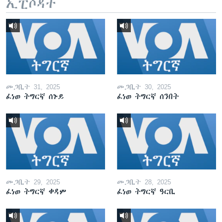
ኢፒሶዳት
መጋቢት 31, 2025
መጋቢት 30, 2025
ፈነወ ትግርኛ ሰኑይ
ፈነወ ትግርኛ ሰንበት
መጋቢት 29, 2025
መጋቢት 28, 2025
ፈነወ ትግርኛ ቀዳም
ፈነወ ትግርኛ ዓርቢ