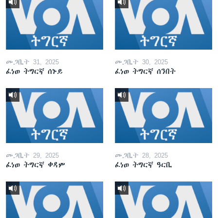
መጋቢት 31, 2025
መጋቢት 30, 2025
ፈነወ ትግርኛ ሰኑይ
ፈነወ ትግርኛ ሰንበት
መጋቢት 29, 2025
መጋቢት 28, 2025
ፈነወ ትግርኛ ቀዳም
ፈነወ ትግርኛ ዓርቢ