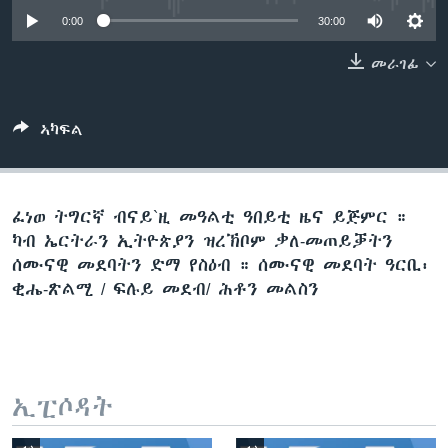
ቂሔ ጽልሚ
0:00
30:00
ቋንቋታት
መራገፊ
ኣካፍል
ፈነወ ትግርኛ ብናይ`ዚ መዓልቲ ዓበይቲ ዜና ይጅምር ።
ካብ ኤርትራን ኢትዮጵያን ዝረኽቦም ቃለ-መጠይቓትን
ሰሙናዊ መደባትን ድማ የስዕብ ። ሰሙናዊ መደባት ዓርቢ፡
ቂሔ-ጽልሚ / ፍሉይ መደብ/ ሕቶን መልስን
ኢፒሶዳት