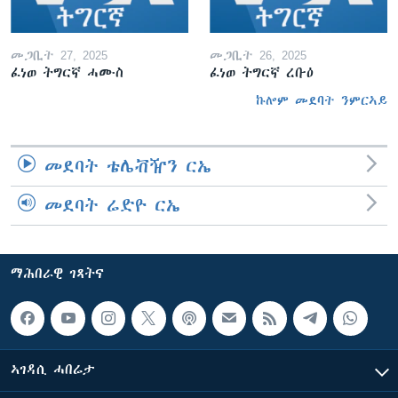
መጋቢት 27, 2025
መጋቢት 26, 2025
ፈነወ ትግርኛ ሓሙስ
ፈነወ ትግርኛ ረቡዕ
ኩሎም መደባት ንምርኣይ
መደባት ቴሌቭዥን ርኤ
መደባት ሬድዮ ርኤ
ማሕበራዊ ገጻትና
ኣገዳሲ ሓበሬታ