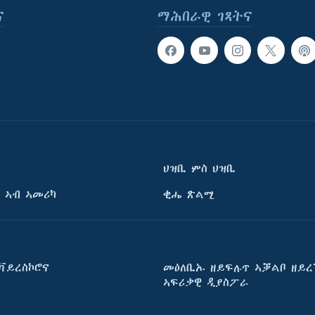
ና
ማሕበራዊ ገጻትና
ህዝቢ ምስ ህዝቢ
 ኣብ ኣመሪካ
ቂሔ ጽልሚ
ቫይረስኮሮና
መዕለቢኡ ዘይፍሉጥ ኣቓልቦ ዘይረ
ኣፍሪቃዊ ዲያስፖራ