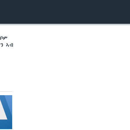
EMBED
ኽቦም
ን ኣብ