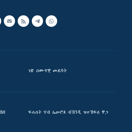
ገጽ ሰሙናዊ መደባት
ኸበ
ፍልሰት ናብ ኤውሮጳ ብኽንዲ ዝተኸፍለ ዋጋ