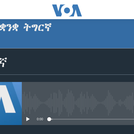
ቋንቋ ትግርኛ
SUBSCRIBE
ኛ
ጥለብ
No media source currently avail
0:00