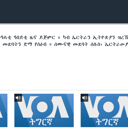
መዓልቲ ዓበይቲ ዜና ይጅምር ። ካብ ኤርትራን ኢትዮጵያን ዝረ
መደባትን ድማ የስዕብ ። ሰሙናዊ መደባት ሰሉስ፡ ኤርትራውያ