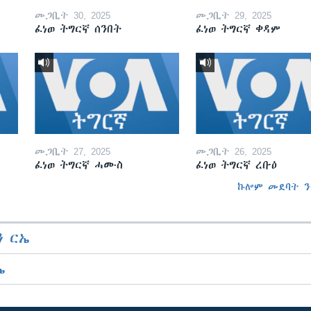
መጋቢት 30, 2025
መጋቢት 29, 2025
ፈነወ ትግርኛ ሰንበት
ፈነወ ትግርኛ ቀዳም
መጋቢት 27, 2025
መጋቢት 26, 2025
ፈነወ ትግርኛ ሓሙስ
ፈነወ ትግርኛ ረቡዕ
ኩሎም መደባት ን
 ርኤ
ኤ