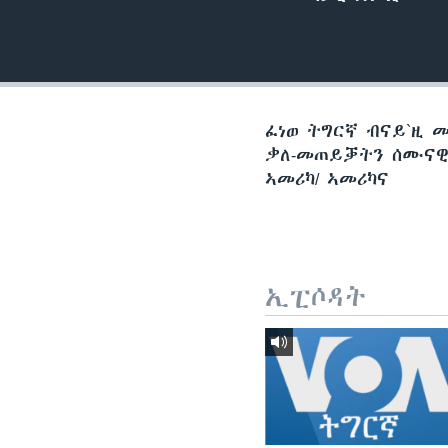
ቂሔ ጽልሚ
ፈነወ ትግርኛ ብናይ`ዚ 
ቃለ-መጠይቓትን ሰሙናዊ 
ኣመሪካ/ ኣመሪካና
ኢፒሶዳት