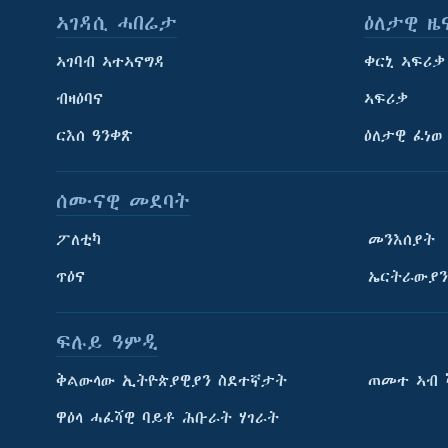
ኣገዳሲ ሓበሬታ
ዕለታዊ ዜ
ኣገባብ ኣተኣናግዳ
ቀርኒ ኣፍሪቃ
ብዛዕባና
ኣፍሪቃ
ርእሰ ዓንቀጽ
ዕለታዊ ፈነወ
ሰሙናዊ መደባት
ፖለቲካ
መንእሰያት
ጥዕና
ኤርትራውያን
ፍሉይ ዓምዲ
ትምህርቲ እንግሊዝኛ
ቅልውላው ኢትዮጵያዊያን ስደተኛታት
ጠመተ ኣብ 
ማሕበራዊ ገጻትና
ዋዕላ ሓፈሻዊ ባይቶ ሕቡራት ሃገራት