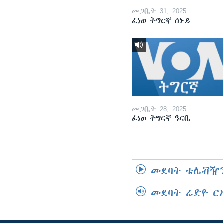
መጋቢት 31, 2025
ፈነወ ትግርኛ ሰኑይ
መጋቢት 28, 2025
ፈነወ ትግርኛ ዓርቢ
መደባት ቴሌቭዥን
መደባት ሬድዮ ር