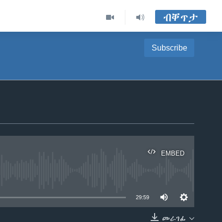
ብቐጥታ
Subscribe
EMBED
able
29:59
መራገፊ