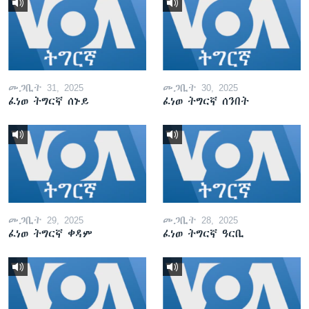
መጋቢት 31, 2025
መጋቢት 30, 2025
ፈነወ ትግርኛ ሰኑይ
ፈነወ ትግርኛ ሰንበት
መጋቢት 29, 2025
መጋቢት 28, 2025
ፈነወ ትግርኛ ቀዳም
ፈነወ ትግርኛ ዓርቢ