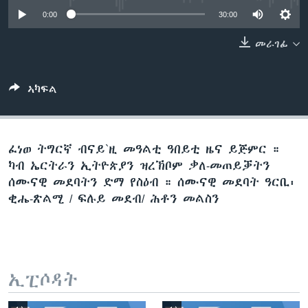
ቂሔ ጽልሚ
0:00
30:00
ቋንቋታት
መራገፊ
ኣካፍል
ፈነወ ትግርኛ ብናይ`ዚ መዓልቲ ዓበይቲ ዜና ይጅምር ።
ካብ ኤርትራን ኢትዮጵያን ዝረኽቦም ቃለ-መጠይቓትን
ሰሙናዊ መደባትን ድማ የስዕብ ። ሰሙናዊ መደባት ዓርቢ፡
ቂሔ-ጽልሚ / ፍሉይ መደብ/ ሕቶን መልስን
ኢፒሶዳት