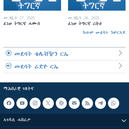
መጋቢት 27, 2025
መጋቢት 26, 2025
ፈነወ ትግርኛ ሓሙስ
ፈነወ ትግርኛ ረቡዕ
ኩሎም መደባት ንምርኣይ
መደባት ቴሌቭዥን ርኤ
መደባት ሬድዮ ርኤ
ማሕበራዊ ገጻትና
ኣገዳሲ ሓበሬታ