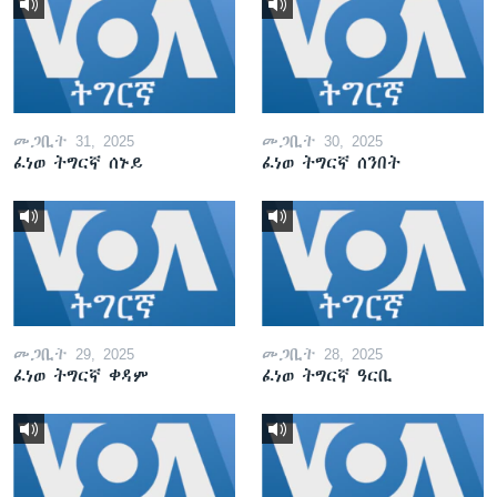
መጋቢት 31, 2025
መጋቢት 30, 2025
ፈነወ ትግርኛ ሰኑይ
ፈነወ ትግርኛ ሰንበት
መጋቢት 29, 2025
መጋቢት 28, 2025
ፈነወ ትግርኛ ቀዳም
ፈነወ ትግርኛ ዓርቢ