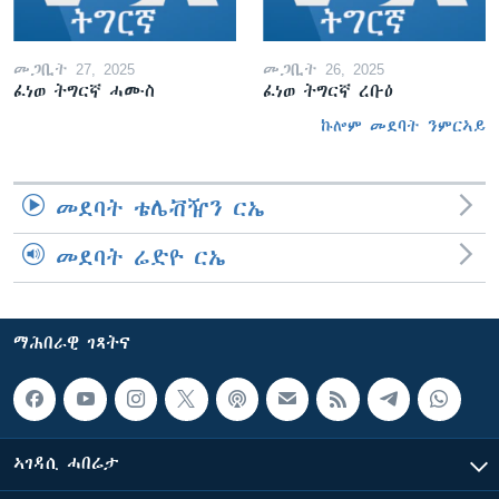
መጋቢት 27, 2025
መጋቢት 26, 2025
ፈነወ ትግርኛ ሓሙስ
ፈነወ ትግርኛ ረቡዕ
ኩሎም መደባት ንምርኣይ
መደባት ቴሌቭዥን ርኤ
መደባት ሬድዮ ርኤ
ማሕበራዊ ገጻትና
ኣገዳሲ ሓበሬታ