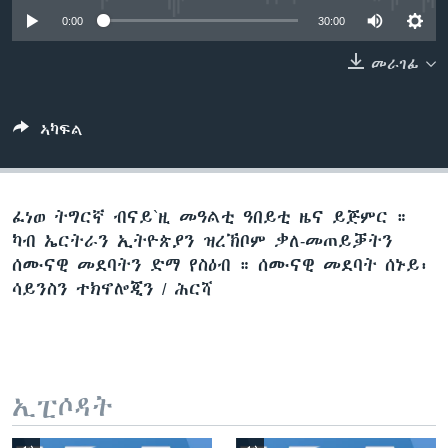
ቂሔ ጽልሚ
0:00
30:00
ቋንቋታት
መራገፊ
ኣካፍል
ፈነወ ትግርኛ ብናይ`ዚ መዓልቲ ዓበይቲ ዜና ይጅምር ።
ካብ ኤርትራን ኢትዮጵያን ዝረኽቦም ቃለ-መጠይቓትን
ሰሙናዊ መደባትን ድማ የስዕብ ። ሰሙናዊ መደባት ሰኑይ፡
ሳይንስን ተክኖሎጂን / ሕርሻ
ኢፒሶዳት