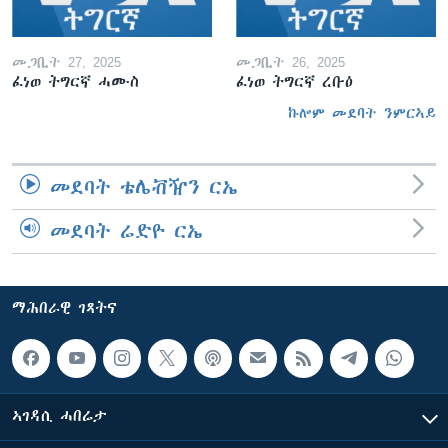
መጋቢት 27, 2025
መጋቢት 26, 2025
ፈነወ ትግርኛ ሓሙስ
ፈነወ ትግርኛ ረቡዕ
ኩሎም መደባት ንምርኣይ
መደባት ቴሌቭዥን ርኤ
መደባት ሬድዮ ርኤ
ማሕበራዊ ገጻትና
ኣገዳሲ ሓበሬታ