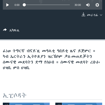
ቂሔ ጽልሚ
0:00
30:00
ቋንቋታት
መራገፊ
ኣካፍል
ፈነወ ትግርኛ ብናይ`ዚ መዓልቲ ዓበይቲ ዜና ይጅምር ።
ካብ ኤርትራን ኢትዮጵያን ዝረኽቦም ቃለ-መጠይቓትን
ሰሙናዊ መደባትን ድማ የስዕብ ። ሰሙናዊ መደባት ረቡዕ፡
ህዝቢ ምስ ህዝቢ
ኢፒሶዳት