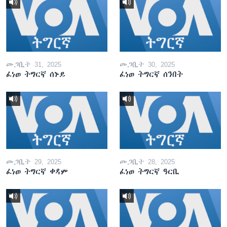
መጋቢት 31, 2025
መጋቢት 30, 2025
ፈነወ ትግርኛ ሰኑይ
ፈነወ ትግርኛ ሰንበት
መጋቢት 29, 2025
መጋቢት 28, 2025
ፈነወ ትግርኛ ቀዳም
ፈነወ ትግርኛ ዓርቢ