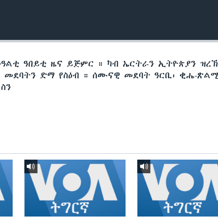
መዓልቲ ዓበይቲ ዜና ይጅምር ። ካብ ኤርትራን ኢትዮጵያን ዝረ
መደባትን ድማ የስዕብ ። ሰሙናዊ መደባት ዓርቢ፡ ቂሔ-ጽልሚ
ስን