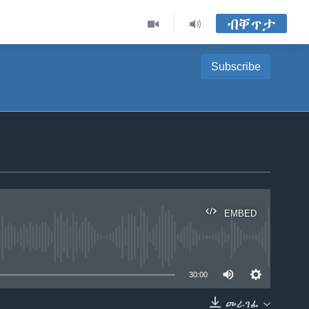
ብቐጥታ
Subscribe
EMBED
able
30:00
መራገፊ