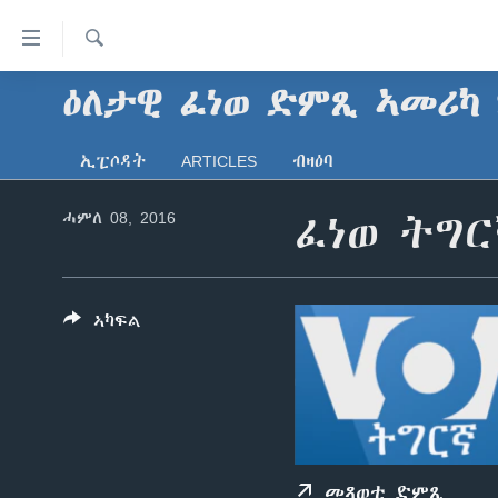
ክርከብ
ዝኽእል
መራኸቢታት
Search
ዕለታዊ ፈነወ ድምጺ ኣመሪካ 
ዜና
ናብ
ሰሙናዊ መደባት
ኤርትራ/ኢትዮጵያ
ቀንዲ
ኢፒሶዳት
ARTICLES
ብዛዕባ
ትሕዝቶ
ራድዮ
ዓለም
ሰሙናዊ መደባት
ሕለፍ
ሓምለ 08, 2016
ፈነወ ትግር
ቪድዮ
ማእከላይ ምብራቕ
እዋናዊ ጉዳያት
ፈነወ ትግርኛ 1900
ናብ
ቀንዲ
ፍሉይ ዓምዲ
ጥዕና
መኽዘን ሓጸርቲ ድምጺ
VOA60 ኣፍሪቃ
መምርሒ
ዕለታዊ ፈነወ ድምጺ ኣመሪካ ቋንቋ
መንእሰያት
ትሕዝቶ ወሃብቲ ርእይቶ
VOA60 ኣመሪካ
ስገር
ኣካፍል
ትግርኛ
ናብ
ኤርትራውያን ኣብ ኣመሪካ
VOA60 ዓለም
መፈተሺ
ህዝቢ ምስ ህዝቢ
ቪድዮ
ስገር
ደቂ ኣንስትዮን ህጻናትን
ሳይንስን ቴክኖሎጂን
መጻወቲ ድምጺ