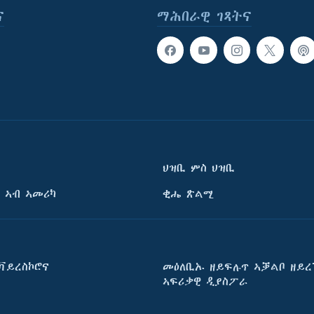
ና
ማሕበራዊ ገጻትና
ህዝቢ ምስ ህዝቢ
 ኣብ ኣመሪካ
ቂሔ ጽልሚ
ቫይረስኮሮና
መዕለቢኡ ዘይፍሉጥ ኣቓልቦ ዘይረ
ኣፍሪቃዊ ዲያስፖራ