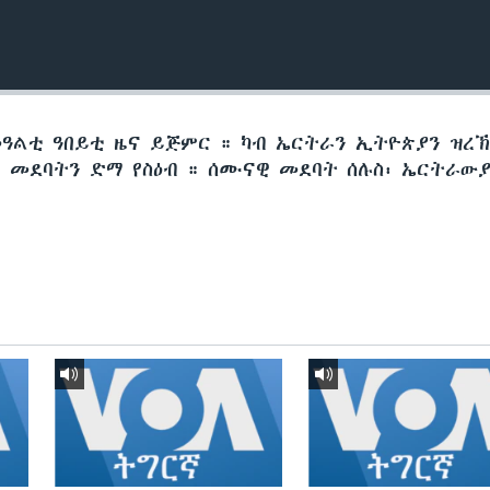
መዓልቲ ዓበይቲ ዜና ይጅምር ። ካብ ኤርትራን ኢትዮጵያን ዝረ
መደባትን ድማ የስዕብ ። ሰሙናዊ መደባት ሰሉስ፡ ኤርትራውያ