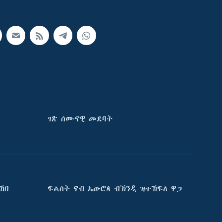
ገጽ ሰሙናዊ መደባት
ኸበ
ፍልሰት ናብ ኤውሮጳ ብኽንዲ ዝተኸፍለ ዋጋ