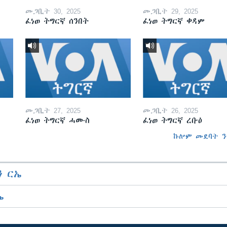
መጋቢት 30, 2025
መጋቢት 29, 2025
ፈነወ ትግርኛ ሰንበት
ፈነወ ትግርኛ ቀዳም
መጋቢት 27, 2025
መጋቢት 26, 2025
ፈነወ ትግርኛ ሓሙስ
ፈነወ ትግርኛ ረቡዕ
ኩሎም መደባት ን
 ርኤ
ኤ