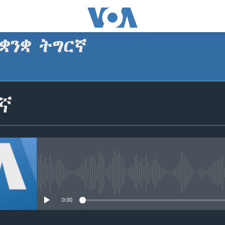
ቋንቋ ትግርኛ
SUBSCRIBE
ኛ
ጥለብ
No media source currently avail
0:00