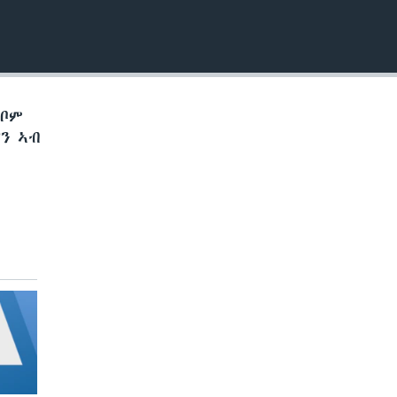
EMBED
ኽቦም
ን ኣብ