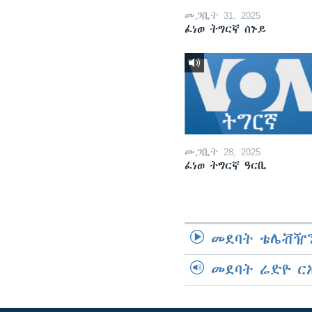
መጋቢት 31, 2025
ፈነወ ትግርኛ ሰኑይ
መጋቢት 28, 2025
ፈነወ ትግርኛ ዓርቢ
መደባት ቴሌቭዥን
መደባት ሬድዮ ር