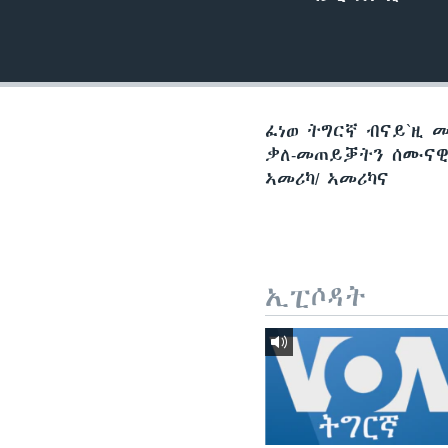
ቂሔ ጽልሚ
ፈነወ ትግርኛ ብናይ`ዚ 
ቃለ-መጠይቓትን ሰሙናዊ 
ኣመሪካ/ ኣመሪካና
ኢፒሶዳት