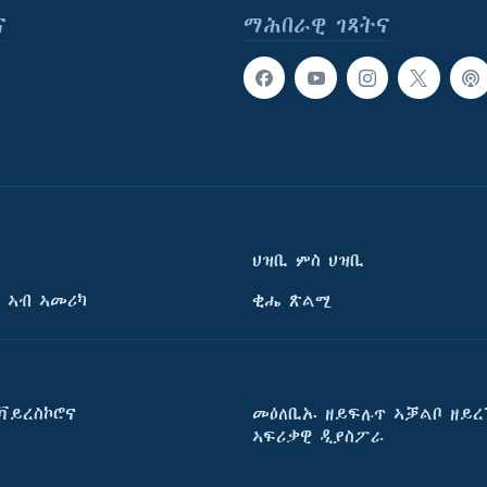
ና
ማሕበራዊ ገጻትና
ህዝቢ ምስ ህዝቢ
 ኣብ ኣመሪካ
ቂሔ ጽልሚ
ቫይረስኮሮና
መዕለቢኡ ዘይፍሉጥ ኣቓልቦ ዘይረ
ኣፍሪቃዊ ዲያስፖራ