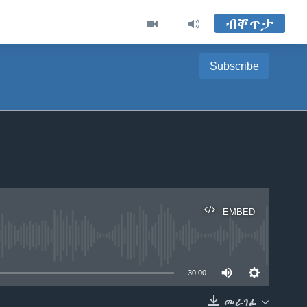
ብቐጥታ
Subscribe
EMBED
able
30:00
መራገፊ