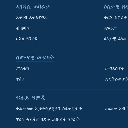
ኣገዳሲ ሓበሬታ
ዕለታዊ ዜ
ኣገባብ ኣተኣናግዳ
ቀርኒ ኣፍሪቃ
ብዛዕባና
ኣፍሪቃ
ርእሰ ዓንቀጽ
ዕለታዊ ፈነወ
ሰሙናዊ መደባት
ፖለቲካ
መንእሰያት
ጥዕና
ኤርትራውያን
ፍሉይ ዓምዲ
ትምህርቲ እንግሊዝኛ
ቅልውላው ኢትዮጵያዊያን ስደተኛታት
ጠመተ ኣብ 
ማሕበራዊ ገጻትና
ዋዕላ ሓፈሻዊ ባይቶ ሕቡራት ሃገራት