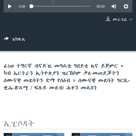
ቂሔ ጽልሚ
0:00
30:00
ቋንቋታት
መራገፊ
ኣካፍል
ፈነወ ትግርኛ ብናይ`ዚ መዓልቲ ዓበይቲ ዜና ይጅምር ።
ካብ ኤርትራን ኢትዮጵያን ዝረኽቦም ቃለ-መጠይቓትን
ሰሙናዊ መደባትን ድማ የስዕብ ። ሰሙናዊ መደባት ዓርቢ፡
ቂሔ-ጽልሚ / ፍሉይ መደብ/ ሕቶን መልስን
ኢፒሶዳት