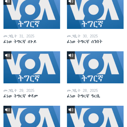
መጋቢት 31, 2025
መጋቢት 30, 2025
ፈነወ ትግርኛ ሰኑይ
ፈነወ ትግርኛ ሰንበት
መጋቢት 29, 2025
መጋቢት 28, 2025
ፈነወ ትግርኛ ቀዳም
ፈነወ ትግርኛ ዓርቢ