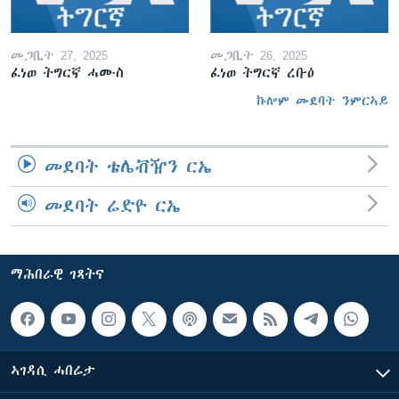
መጋቢት 27, 2025
መጋቢት 26, 2025
ፈነወ ትግርኛ ሓሙስ
ፈነወ ትግርኛ ረቡዕ
ኩሎም መደባት ንምርኣይ
መደባት ቴሌቭዥን ርኤ
መደባት ሬድዮ ርኤ
ማሕበራዊ ገጻትና
ኣገዳሲ ሓበሬታ