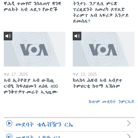
ዋሕዲ ተመሃሮ ንስልጠና ቋንቋ
ትንታነ- ንፖሊሲ ምሩጽ
ምልክት ኣብ ሓደጋ የውድቕ
ፕረዚደንት ኣመሪካ ዶናልድ
ትራምፕ ኣብ ኣፍሪቃ እንታይ
ይመስል?
ጥሪ 17, 2025
ጥሪ 13, 2025
ኣብ ኢትዮጵያ ኣብ ውሽጢ
ክልከላ ሕጃብ ኣብ ኣብያተ
ርብዒ ክፍለዘመን ልዕሊ 400
ትምህርቲ ከተማ ኣኽሱም
ምንቅጥቃጥ-መሬት ኣጋጢሙ
ኩሎም መደባት ንምርኣይ
መደባት ቴሌቭዥን ርኤ