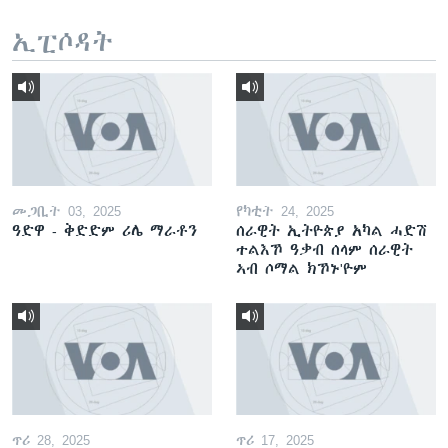
ኢፒሶዳት
መጋቢት 03, 2025
የካቲት 24, 2025
ዓድዋ - ቅድድም ሪሌ ማራቶን
ሰራዊት ኢትዮጵያ አካል ሓድሽ
ተልእኾ ዓቃብ ሰላም ሰራዊት
ኣብ ሶማል ክኾኑ'ዮም
ጥሪ 28, 2025
ጥሪ 17, 2025