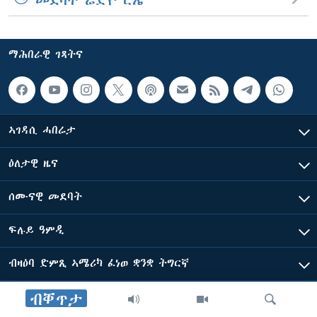
መደባት ሬድዮ ርኤ
ማሕበራዊ ገጻትና
ኣገዳሲ ሓበሬታ
ዕለታዊ ዜና
ሰሙናዊ መደባት
ፍሉይ ዓምዲ
ብዛዕባ ድምጺ ኣሜሪካ ፈነወ ቋንቋ ትግርኛ
ብቐጥታ
ድምጺ ኣመሪካ ብመሰል ጸሓፊ ዝተሓለወዩ።