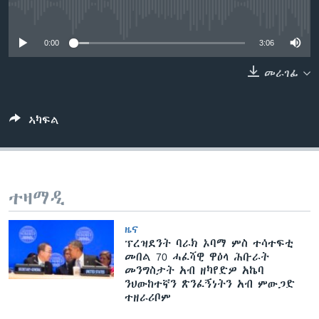
ቂሔ ጽልሚ
No media source currently available
ቋንቋታት
0:00
3:06
መራገፊ
ኣካፍል
ተዛማዲ
ዜና
ፕረዝደንት ባራክ ኦባማ ምስ ተሳተፍቲ
መበል 70 ሓፈሻዊ ዋዕላ ሕቡራት
መንግስታት አብ ዘካየድዎ አኬባ
ንህውከተኛን ጽንፈኝነትን አብ ምውጋድ
ተዘራሪቦም