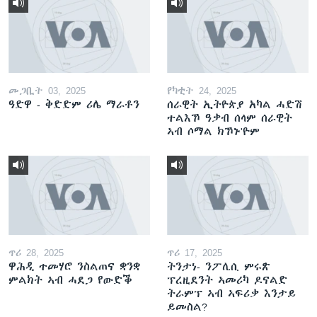
መጋቢት 03, 2025
የካቲት 24, 2025
ዓድዋ - ቅድድም ሪሌ ማራቶን
ሰራዊት ኢትዮጵያ አካል ሓድሽ
ተልእኾ ዓቃብ ሰላም ሰራዊት
ኣብ ሶማል ክኾኑ'ዮም
ጥሪ 28, 2025
ጥሪ 17, 2025
ዋሕዲ ተመሃሮ ንስልጠና ቋንቋ
ትንታነ- ንፖሊሲ ምሩጽ
ምልክት ኣብ ሓደጋ የውድቕ
ፕረዚደንት ኣመሪካ ዶናልድ
ትራምፕ ኣብ ኣፍሪቃ እንታይ
ይመስል?