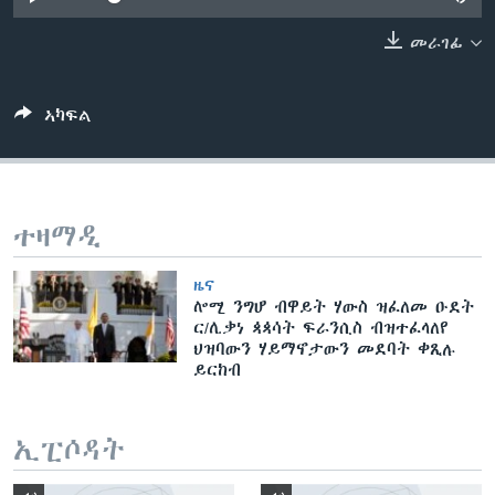
ቂሔ ጽልሚ
ቋንቋታት
መራገፊ
ኣካፍል
ተዛማዲ
ዜና
ሎሚ ንግሆ ብዋይት ሃውስ ዝፈለመ ዑደት
ር/ሊቃነ ጳጳሳት ፍራንሲስ ብዝተፈላለየ
ህዝባውን ሃይማኖታውን መደባት ቀጺሉ
ይርከብ
ኢፒሶዳት