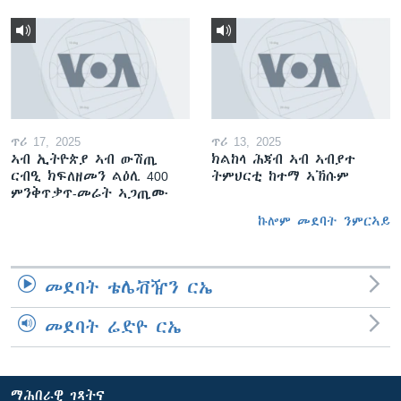
ጥሪ 17, 2025
ጥሪ 13, 2025
ኣብ ኢትዮጵያ ኣብ ውሽጢ
ክልከላ ሕጃብ ኣብ ኣብያተ
ርብዒ ክፍለዘመን ልዕሊ 400
ትምህርቲ ከተማ ኣኽሱም
ምንቅጥቃጥ-መሬት ኣጋጢሙ
ኩሎም መደባት ንምርኣይ
መደባት ቴሌቭዥን ርኤ
መደባት ሬድዮ ርኤ
ማሕበራዊ ገጻትና