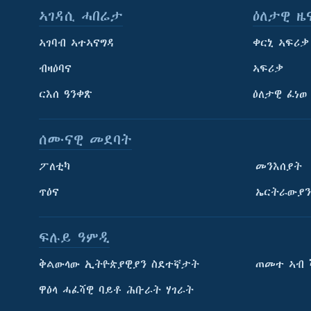
ኣገዳሲ ሓበሬታ
ዕለታዊ ዜ
ኣገባብ ኣተኣናግዳ
ቀርኒ ኣፍሪቃ
ብዛዕባና
ኣፍሪቃ
ርእሰ ዓንቀጽ
ዕለታዊ ፈነወ
ሰሙናዊ መደባት
ፖለቲካ
መንእሰያት
ጥዕና
ኤርትራውያን
ፍሉይ ዓምዲ
ትምህርቲ እንግሊዝኛ
ቅልውላው ኢትዮጵያዊያን ስደተኛታት
ጠመተ ኣብ 
ማሕበራዊ ገጻትና
ዋዕላ ሓፈሻዊ ባይቶ ሕቡራት ሃገራት