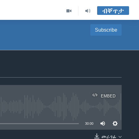
ብቐጥታ
Subscribe
EMBED
able
30:00
መራገፊ