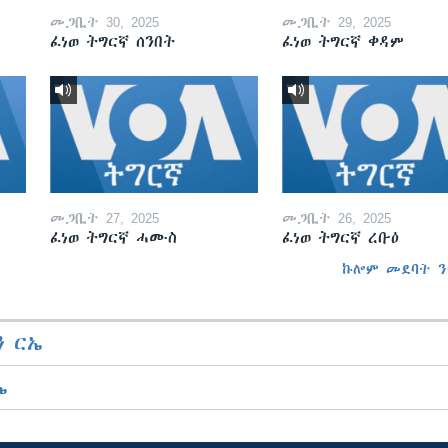
መጋቢት 30, 2025
መጋቢት 29, 2025
ፈነወ ትግርኛ ሰንበት
ፈነወ ትግርኛ ቀዳም
መጋቢት 27, 2025
መጋቢት 26, 2025
ፈነወ ትግርኛ ሓሙስ
ፈነወ ትግርኛ ረቡዕ
ኩሎም መደባት ን
 ርኤ
ኤ