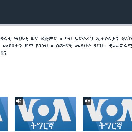
መዓልቲ ዓበይቲ ዜና ይጅምር ። ካብ ኤርትራን ኢትዮጵያን ዝረ
መደባትን ድማ የስዕብ ። ሰሙናዊ መደባት ዓርቢ፡ ቂሔ-ጽልሚ
ስን