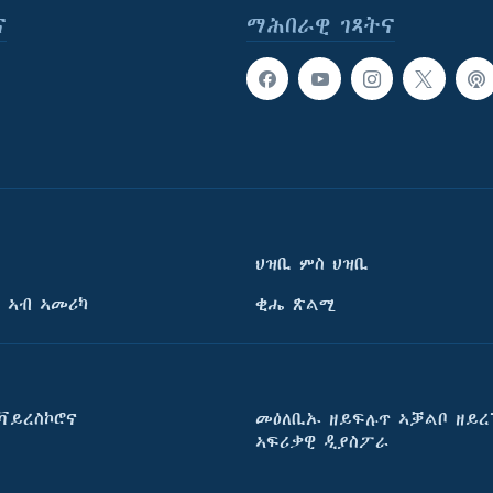
ና
ማሕበራዊ ገጻትና
ህዝቢ ምስ ህዝቢ
 ኣብ ኣመሪካ
ቂሔ ጽልሚ
ቫይረስኮሮና
መዕለቢኡ ዘይፍሉጥ ኣቓልቦ ዘይረ
ኣፍሪቃዊ ዲያስፖራ