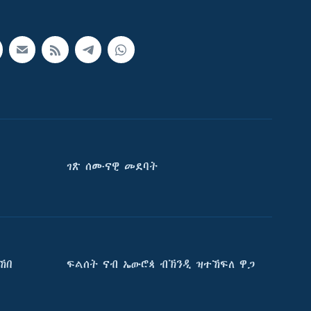
ገጽ ሰሙናዊ መደባት
ኸበ
ፍልሰት ናብ ኤውሮጳ ብኽንዲ ዝተኸፍለ ዋጋ