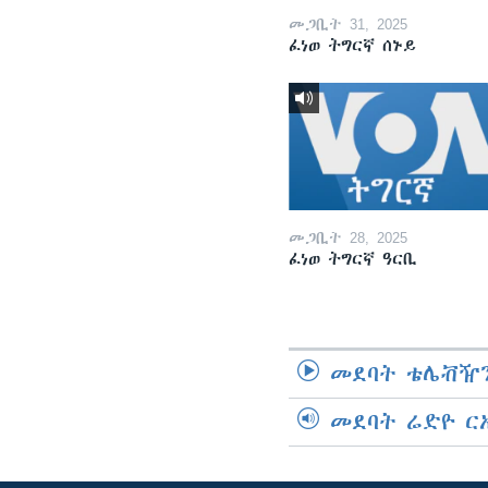
መጋቢት 31, 2025
ፈነወ ትግርኛ ሰኑይ
መጋቢት 28, 2025
ፈነወ ትግርኛ ዓርቢ
መደባት ቴሌቭዥን
መደባት ሬድዮ ር