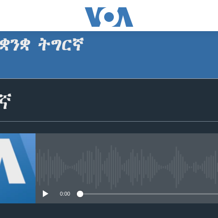
ቋንቋ ትግርኛ
SUBSCRIBE
ኛ
ጥለብ
No media source currently avail
0:00