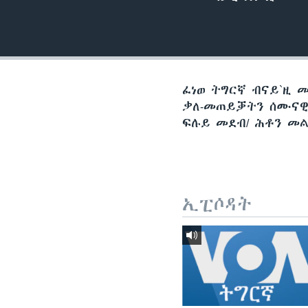
ቂሔ ጽልሚ
ፈነወ ትግርኛ ብናይ`ዚ 
ቃለ-መጠይቓትን ሰሙናዊ 
ፍሉይ መደብ/ ሕቶን መል
ኢፒሶዳት