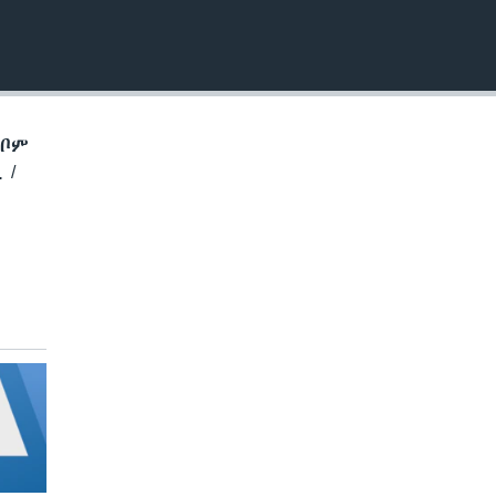
EMBED
ኽቦም
 /