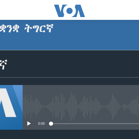
ቋንቋ ትግርኛ
SUBSCRIBE
ኛ
ጥለብ
No media source currently avail
0:00