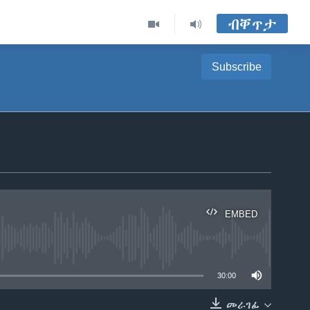
ብቐጥታ
Subscribe
EMBED
able
30:00
መራገፊ