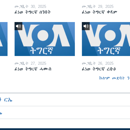
መጋቢት 30, 2025
መጋቢት 29, 2025
ፈነወ ትግርኛ ሰንበት
ፈነወ ትግርኛ ቀዳም
መጋቢት 27, 2025
መጋቢት 26, 2025
ፈነወ ትግርኛ ሓሙስ
ፈነወ ትግርኛ ረቡዕ
ኩሎም መደባት ን
 ርኤ
ኤ