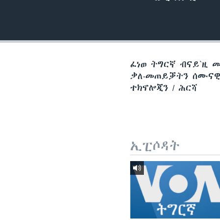
ቂሔ ጽልሚ
ፈነወ ትግርኛ ብናይ`ዚ 
ቃለ-መጠይቓትን ሰሙናዊ 
ተክኖሎጂን / ሕርሻ
ኢፒሶዳት