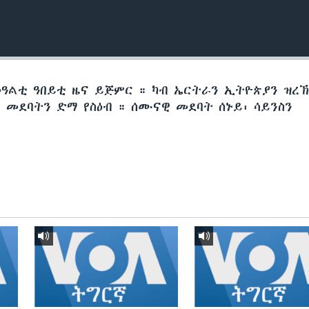
መዓልቲ ዓበይቲ ዜና ይጅምር ። ካብ ኤርትራን ኢትዮጵያን ዝረ
መደባትን ድማ የስዕብ ። ሰሙናዊ መደባት ሰኑይ፡ ሳይንስን