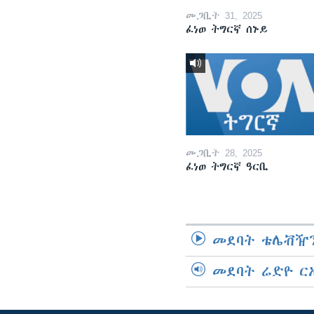
መጋቢት 31, 2025
ፈነወ ትግርኛ ሰኑይ
መጋቢት 28, 2025
ፈነወ ትግርኛ ዓርቢ
መደባት ቴሌቭዥን
መደባት ሬድዮ ር