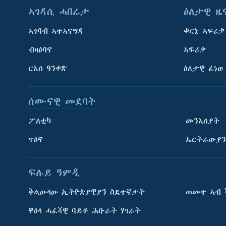
ኣገዳሲ ሓበሬታ
ዕለታዊ ዜ
ኣገባብ ኣተኣናግዳ
ቀርኒ ኣፍሪቃ
ብዛዕባና
ኣፍሪቃ
ርእሰ ዓንቀጽ
ዕለታዊ ፈነወ
ሰሙናዊ መደባት
ፖለቲካ
መንእሰያት
ጥዕና
ኤርትራውያን
ፍሉይ ዓምዲ
ትምህርቲ እንግሊዝኛ
ቅልውላው ኢትዮጵያዊያን ስደተኛታት
ጠመተ ኣብ 
ማሕበራዊ ገጻትና
ዋዕላ ሓፈሻዊ ባይቶ ሕቡራት ሃገራት