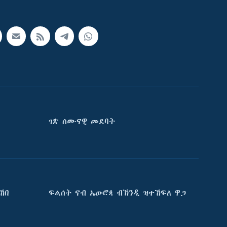
ገጽ ሰሙናዊ መደባት
ኸበ
ፍልሰት ናብ ኤውሮጳ ብኽንዲ ዝተኸፍለ ዋጋ