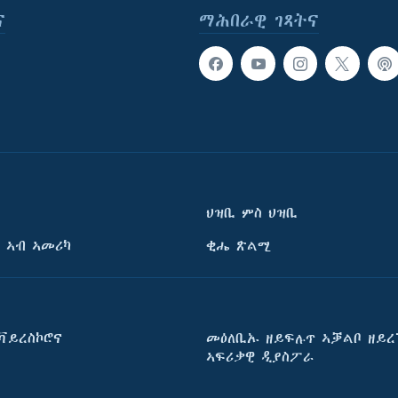
ና
ማሕበራዊ ገጻትና
ህዝቢ ምስ ህዝቢ
 ኣብ ኣመሪካ
ቂሔ ጽልሚ
ቫይረስኮሮና
መዕለቢኡ ዘይፍሉጥ ኣቓልቦ ዘይረ
ኣፍሪቃዊ ዲያስፖራ