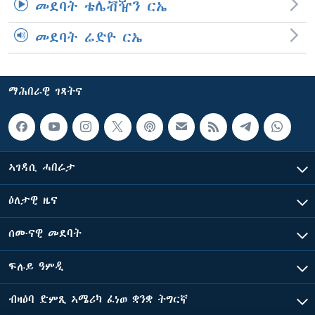
መደባት ቴሌቭዥን ርኤ
መደባት ሬድዮ ርኤ
ማሕበራዊ ገጻትና
ኣገዳሲ ሓበሬታ
ዕለታዊ ዜና
ሰሙናዊ መደባት
ፍሉይ ዓምዲ
ብዛዕባ ድምጺ ኣሜሪካ ፈነወ ቋንቋ ትግርኛ