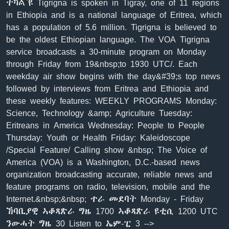
ትካል`ዩ Tigrigna is spoken in Tigray, one of 11 regions
in Ethiopia and is a national language of Eritrea, which
has a population of 5.6 million. Tigrigna is believed to
be the oldest Ethiopian language. The VOA Tigrigna
service broadcasts a 30-minute program on Monday
through Friday from 19&nbsp;to 1930 UTC/. Each
weekday air show begins with the day&#39;s top news
followed by interviews from Eritrea and Ethiopia and
these weekly features: WEEKLY PROGRAMS Monday:
Science, Technology &amp; Agriculture Tuesday:
Eritreans in America Wednesday: People to People
Thursday: Youth or Health Friday: Kaleidoscope
/Special Feature/ Calling show &nbsp; The Voice of
America (VOA) is a Washington, D.C.-based news
organization broadcasting accurate, reliable news and
feature programs on radio, television, mobile and the
Internet.&nbsp;&nbsp; ተራ መደባት Monday - Friday
ኸባቢያዊ ኣቆጻጽራ ግዜ 1700 ኣቆጻጽራ ዩቲሲ 1200 UTC
ንውሓት ግዜ 30 Listen to ኤም-ፒ 3 -->