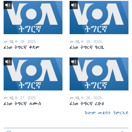
መጋቢት 29, 2025
መጋቢት 28, 2025
ፈነወ ትግርኛ ቀዳም
ፈነወ ትግርኛ ዓርቢ
መጋቢት 27, 2025
መጋቢት 26, 2025
ፈነወ ትግርኛ ሓሙስ
ፈነወ ትግርኛ ረቡዕ
ኩሎም መደባት ንምርኣይ