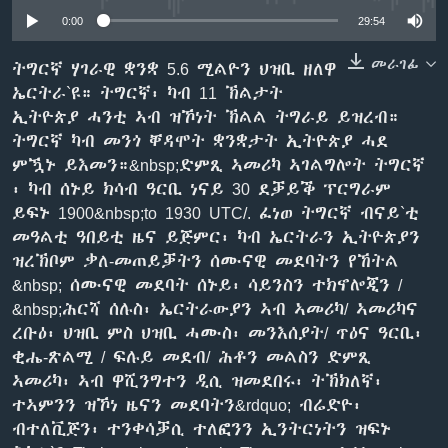
ቂሔ ጽልሚ
0:00
29:54
ቋንቋታት
መራገፊ
ትግርኛ ሃገራዊ ቋንቋ 5.6 ሚልዮን ህዝቢ ዘለዋ
ኤርትራ`ዩ። ትግርኛ፡ ካብ 11 ኽልታት
ኢትዮጵያ ሓንቲ ኣብ ዝኾነት ኽልል ትግራይ ይዝረብ።
ትግርኛ ካብ መንጎ ቐዳሞት ቋንቋታት ኢትዮጵያ ሓደ
ምዃኑ ይእመን።&nbsp;ድምጺ ኣመሪካ ኣገልግሎት ትግርኛ
፡ ካብ ሰኑይ ክሳብ ዓርቢ ነናይ 30 ደቓይቕ ፕርግራም
ይፍኑ 1900&nbsp;to 1930 UTC/. ፈነወ ትግርኛ ብናይ`ቲ
መዓልቲ ዓበይቲ ዜና ይጅምር፡ ካብ ኤርትራን ኢትዮጵያን
ዝረኽቦም ቃለ-መጠይቓትን ሰሙናዊ መደባትን የኸትል
&nbsp; ሰሙናዊ መደባት ሰኑይ፡ ሳይንስን ተክኖሎጂን /
&nbsp;ሕርሻ ሰሉስ፡ ኤርትራውያን ኣብ ኣመሪካ/ ኣመሪካና
ረቡዕ፡ ህዝቢ ምስ ህዝቢ ሓሙስ፡ መንእሰያት/ ጥዕና ዓርቢ፡
ቂሔ-ጽልሚ / ፍሉይ መደብ/ ሕቶን መልስን ድምጺ
ኣመሪካ፡ ኣብ ዋሺንግተን ዲሲ ዝመደበሩ፡ ትኽክለኛ፡
ተኣምንን ዝኾነ ዜናን መደባትን&rdquo; ብሬድዮ፡
ብተለቪጅን፡ ተንቀሳቓሲ ተለፎንን ኢንትርነትን ዝፍኑ