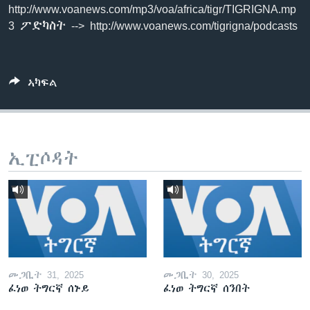
http://www.voanews.com/mp3/voa/africa/tigr/TIGRIGNA.mp
3 ፖድካስት --> http://www.voanews.com/tigrigna/podcasts
ኣካፍል
ኢፒሶዳት
መጋቢት 31, 2025
መጋቢት 30, 2025
ፈነወ ትግርኛ ሰኑይ
ፈነወ ትግርኛ ሰንበት