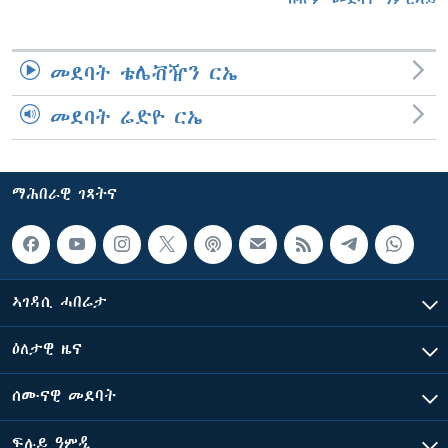
መደባት ቴሌቭዥን ርኤ
መደባት ሬድዮ ርኤ
ማሕበራዊ ገጻትና
ኣገዳሲ ሓበሬታ
ዕለታዊ ዜና
ሰሙናዊ መደባት
ፍሉይ ዓምዲ