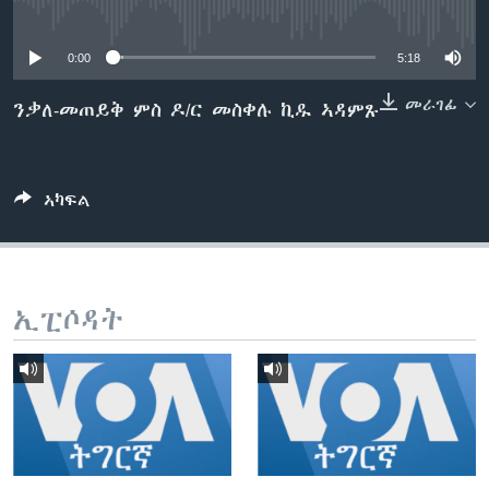
No media source currently available
ቂሔ ጽልሚ
ቋንቋታት
0:00
5:18
መራገፊ
ንቃለ-መጠይቅ ምስ ዶ/ር መስቀሉ ኪዱ ኣዳምጹ
ኣካፍል
ኢፒሶዳት