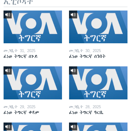
ኢፒሶዳት
መጋቢት 31, 2025
መጋቢት 30, 2025
ፈነወ ትግርኛ ሰኑይ
ፈነወ ትግርኛ ሰንበት
መጋቢት 29, 2025
መጋቢት 28, 2025
ፈነወ ትግርኛ ቀዳም
ፈነወ ትግርኛ ዓርቢ