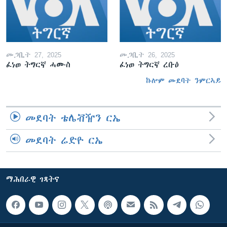
መጋቢት 27, 2025
መጋቢት 26, 2025
ፈነወ ትግርኛ ሓሙስ
ፈነወ ትግርኛ ረቡዕ
ኩሎም መደባት ንምርኣይ
መደባት ቴሌቭዥን ርኤ
መደባት ሬድዮ ርኤ
ማሕበራዊ ገጻትና