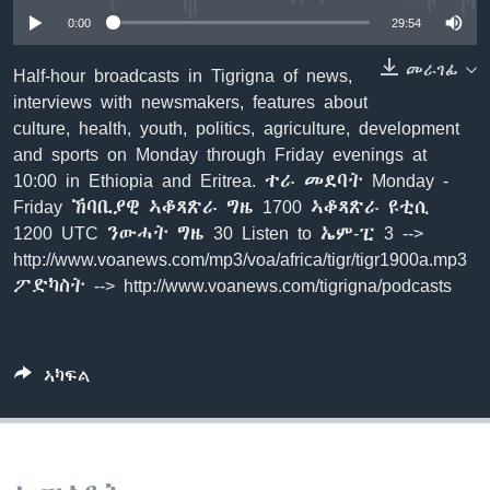
ቂሔ ጽልሚ
0:00
29:54
ቋንቋታት
መራገፊ
Half-hour broadcasts in Tigrigna of news,
interviews with newsmakers, features about
culture, health, youth, politics, agriculture, development
and sports on Monday through Friday evenings at
10:00 in Ethiopia and Eritrea. ተራ መደባት Monday -
Friday ኸባቢያዊ ኣቆጻጽራ ግዜ 1700 ኣቆጻጽራ ዩቲሲ
1200 UTC ንውሓት ግዜ 30 Listen to ኤም-ፒ 3 -->
http://www.voanews.com/mp3/voa/africa/tigr/tigr1900a.mp3
ፖድካስት --> http://www.voanews.com/tigrigna/podcasts
ኣካፍል