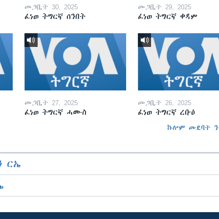
መጋቢት 30, 2025
መጋቢት 29, 2025
ፈነወ ትግርኛ ሰንበት
ፈነወ ትግርኛ ቀዳም
መጋቢት 27, 2025
መጋቢት 26, 2025
ፈነወ ትግርኛ ሓሙስ
ፈነወ ትግርኛ ረቡዕ
ኩሎም መደባት ን
 ርኤ
ኤ