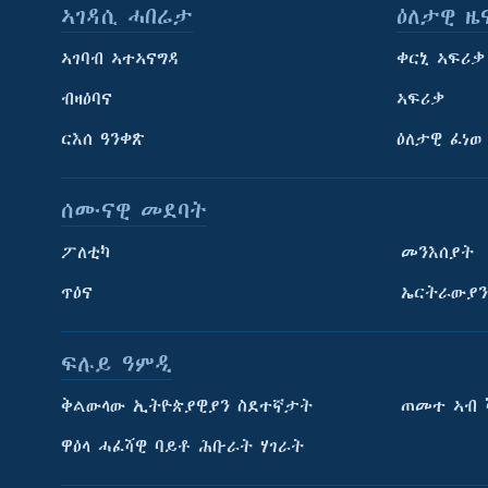
ኣገዳሲ ሓበሬታ
ዕለታዊ ዜ
ኣገባብ ኣተኣናግዳ
ቀርኒ ኣፍሪቃ
ብዛዕባና
ኣፍሪቃ
ርእሰ ዓንቀጽ
ዕለታዊ ፈነወ
ሰሙናዊ መደባት
ፖለቲካ
መንእሰያት
ጥዕና
ኤርትራውያን
ፍሉይ ዓምዲ
ትምህርቲ እንግሊዝኛ
ቅልውላው ኢትዮጵያዊያን ስደተኛታት
ጠመተ ኣብ 
ማሕበራዊ ገጻትና
ዋዕላ ሓፈሻዊ ባይቶ ሕቡራት ሃገራት