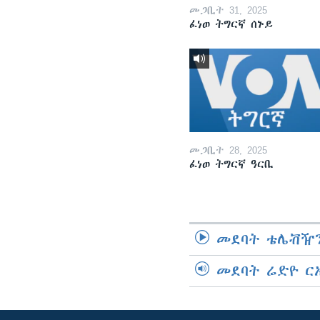
መጋቢት 31, 2025
ፈነወ ትግርኛ ሰኑይ
መጋቢት 28, 2025
ፈነወ ትግርኛ ዓርቢ
መደባት ቴሌቭዥን
መደባት ሬድዮ ር