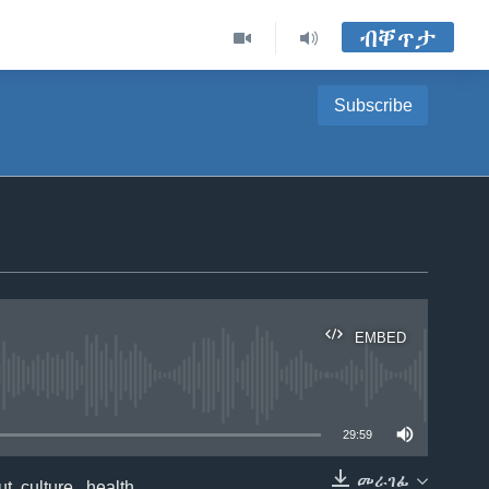
ብቐጥታ
Subscribe
EMBED
able
29:59
መራገፊ
 culture, health,