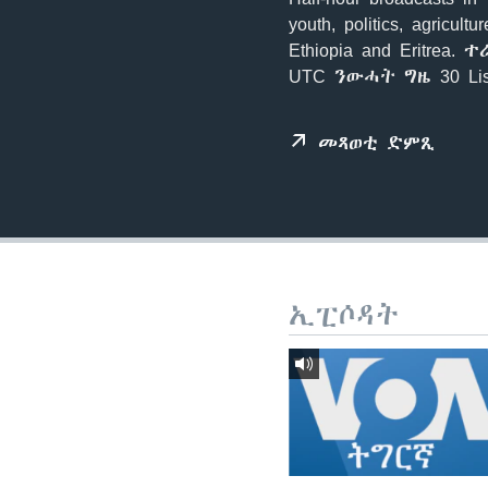
ቂሔ ጽልሚ
youth, politics, agricu
Ethiopia and Eritre
UTC ንውሓት ግዜ 30 Li
መጻወቲ ድምጺ
ኢፒሶዳት