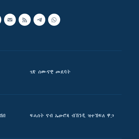
ገጽ ሰሙናዊ መደባት
ኸበ
ፍልሰት ናብ ኤውሮጳ ብኽንዲ ዝተኸፍለ ዋጋ