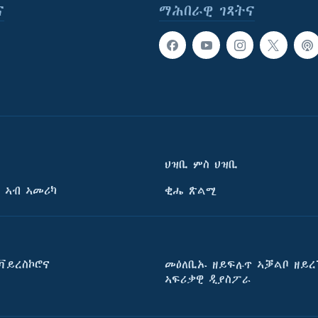
ና
ማሕበራዊ ገጻትና
ህዝቢ ምስ ህዝቢ
 ኣብ ኣመሪካ
ቂሔ ጽልሚ
ቫይረስኮሮና
መዕለቢኡ ዘይፍሉጥ ኣቓልቦ ዘይረ
ኣፍሪቃዊ ዲያስፖራ