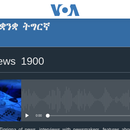
ቋንቋ ትግርኛ
SUBSCRIBE
News 1900
ጥለብ
No media source currently avail
0:00
Tigrigna of news, interviews with newsmakers, features about