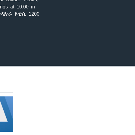
EMBED
ings at 10:00 in
ኣቆጻጽራ ዩቲሲ 1200