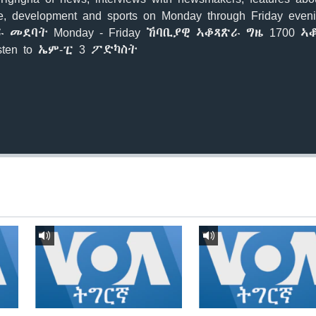
lture, development and sports on Monday through Friday even
a. ተራ መደባት Monday - Friday ኸባቢያዊ ኣቆጻጽራ ግዜ 1700 
sten to ኤም-ፒ 3 ፖድካስት