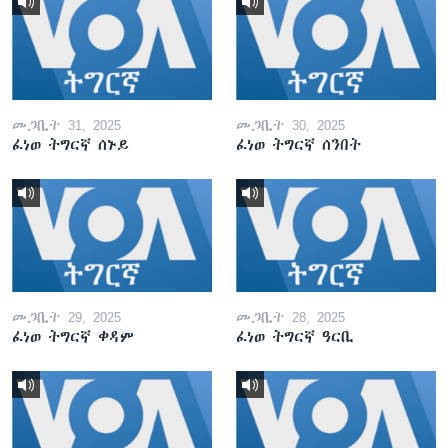
መጋቢት 31, 2025
መጋቢት 30, 2025
ፈነወ ትግርኛ ሰኑይ
ፈነወ ትግርኛ ሰንበት
መጋቢት 29, 2025
መጋቢት 28, 2025
ፈነወ ትግርኛ ቀዳም
ፈነወ ትግርኛ ዓርቢ