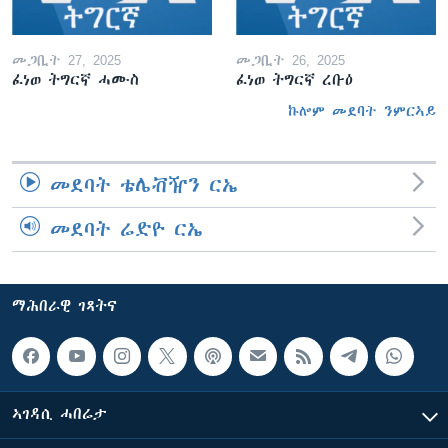
መጋቢት 27, 2025
መጋቢት 26, 2025
ፈነወ ትግርኛ ሓሙስ
ፈነወ ትግርኛ ረቡዕ
ኩሎም መደባት ንምርኣይ
መደባት ቴሌቭዥን ርኤ
መደባት ሬድዮ ርኤ
ማሕበራዊ ገጻትና
ኣገዳሲ ሓበሬታ