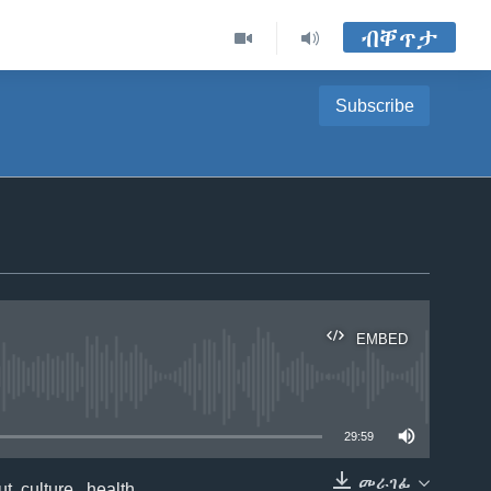
ብቐጥታ
Subscribe
EMBED
able
29:59
መራገፊ
 culture, health,