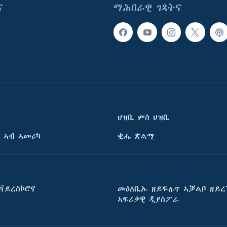
ና
ማሕበራዊ ገጻትና
ህዝቢ ምስ ህዝቢ
 ኣብ ኣመሪካ
ቂሔ ጽልሚ
ቫይረስኮሮና
መዕለቢኡ ዘይፍሉጥ ኣቓልቦ ዘይረ
ኣፍሪቃዊ ዲያስፖራ