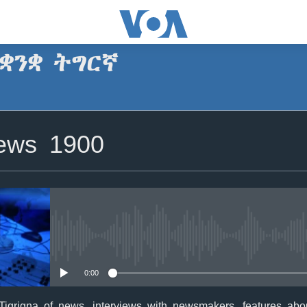
ቋንቋ ትግርኛ
SUBSCRIBE
News 1900
ጥለብ
No media source currently avail
0:00
Tigrigna of news, interviews with newsmakers, features about