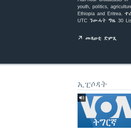
ቂሔ ጽልሚ
youth, politics, agricu
Ethiopia and Eritre
UTC ንውሓት ግዜ 30 Li
መጻወቲ ድምጺ
ኢፒሶዳት