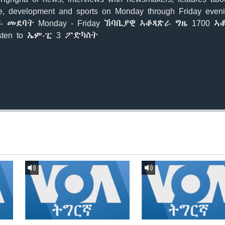
lture, development and sports on Monday through Friday even
a. ተራ መደባት Monday - Friday ኸባቢያዊ ኣቆጻጽራ ግዜ 1700 
sten to ኤም-ፒ 3 ፖድካስት