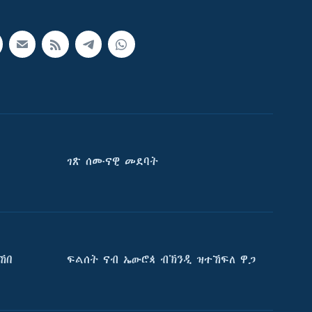
ገጽ ሰሙናዊ መደባት
ኸበ
ፍልሰት ናብ ኤውሮጳ ብኽንዲ ዝተኸፍለ ዋጋ