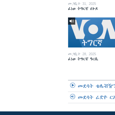
መጋቢት 31, 2025
ፈነወ ትግርኛ ሰኑይ
መጋቢት 28, 2025
ፈነወ ትግርኛ ዓርቢ
መደባት ቴሌቭዥን
መደባት ሬድዮ ር