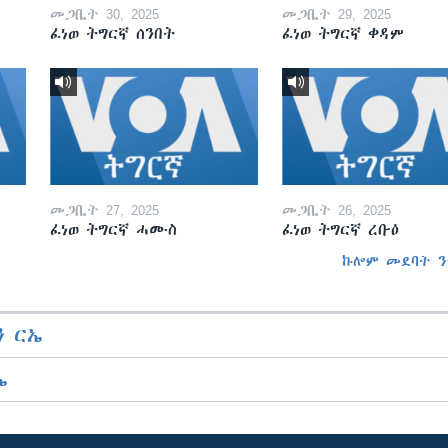
መጋቢት 30, 2025
መጋቢት 29, 2025
ፈነወ ትግርኛ ሰንበት
ፈነወ ትግርኛ ቀዳም
መጋቢት 27, 2025
መጋቢት 26, 2025
ፈነወ ትግርኛ ሓሙስ
ፈነወ ትግርኛ ረቡዕ
ኩሎም መደባት ን
 ርኤ
ኤ