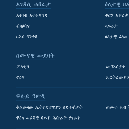
ኣገዳሲ ሓበሬታ
ዕለታዊ ዜ
ኣገባብ ኣተኣናግዳ
ቀርኒ ኣፍሪቃ
ብዛዕባና
ኣፍሪቃ
ርእሰ ዓንቀጽ
ዕለታዊ ፈነወ
ሰሙናዊ መደባት
ፖለቲካ
መንእሰያት
ጥዕና
ኤርትራውያን
ፍሉይ ዓምዲ
ትምህርቲ እንግሊዝኛ
ቅልውላው ኢትዮጵያዊያን ስደተኛታት
ጠመተ ኣብ 
ማሕበራዊ ገጻትና
ዋዕላ ሓፈሻዊ ባይቶ ሕቡራት ሃገራት