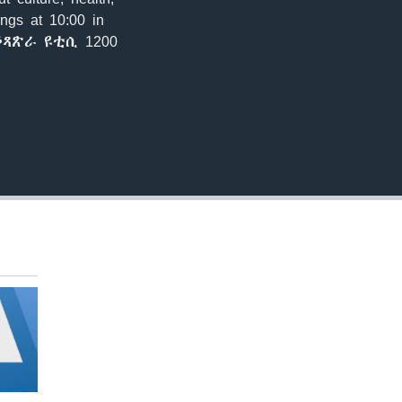
EMBED
ings at 10:00 in
ኣቆጻጽራ ዩቲሲ 1200