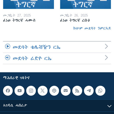
መጋቢት 27, 2025
መጋቢት 26, 2025
ፈነወ ትግርኛ ሓሙስ
ፈነወ ትግርኛ ረቡዕ
ኩሎም መደባት ንምርኣይ
መደባት ቴሌቭዥን ርኤ
መደባት ሬድዮ ርኤ
ማሕበራዊ ገጻትና
ኣገዳሲ ሓበሬታ