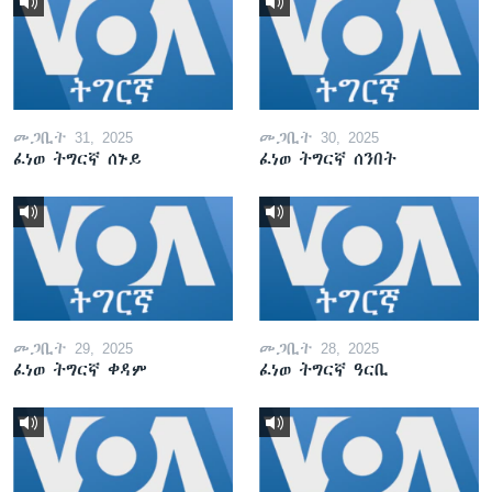
መጋቢት 31, 2025
መጋቢት 30, 2025
ፈነወ ትግርኛ ሰኑይ
ፈነወ ትግርኛ ሰንበት
መጋቢት 29, 2025
መጋቢት 28, 2025
ፈነወ ትግርኛ ቀዳም
ፈነወ ትግርኛ ዓርቢ