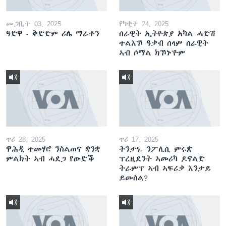
መጋቢት 03, 2025
የካቲት 24, 2025
ዓድዋ - ቅድድም ሪሌ ማራቶን
ሰራዊት ኢትዮጵያ አካል ሓድሽ
ተልእኾ ዓቃብ ሰላም ሰራዊት
ኣብ ሶማል ክኾኑ'ዮም
ጥሪ 28, 2025
ጥሪ 17, 2025
ዋሕዲ ተመሃሮ ንስልጠና ቋንቋ
ትንታነ- ንፖሊሲ ምሩጽ
ምልክት ኣብ ሓደጋ የውድቕ
ፕረዚደንት ኣመሪካ ዶናልድ
ትራምፕ ኣብ ኣፍሪቃ እንታይ
ይመስል?