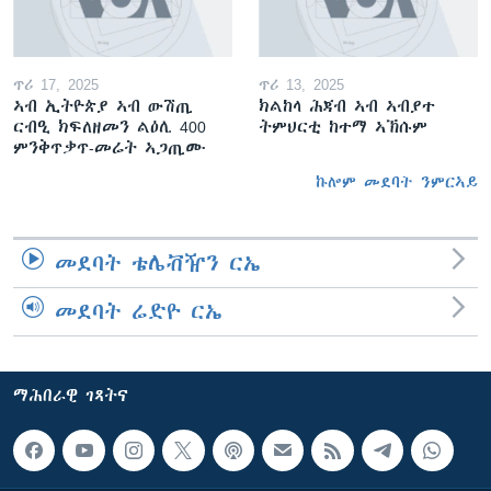
ጥሪ 17, 2025
ጥሪ 13, 2025
ኣብ ኢትዮጵያ ኣብ ውሽጢ
ክልከላ ሕጃብ ኣብ ኣብያተ
ርብዒ ክፍለዘመን ልዕሊ 400
ትምህርቲ ከተማ ኣኽሱም
ምንቅጥቃጥ-መሬት ኣጋጢሙ
ኩሎም መደባት ንምርኣይ
መደባት ቴሌቭዥን ርኤ
መደባት ሬድዮ ርኤ
ማሕበራዊ ገጻትና