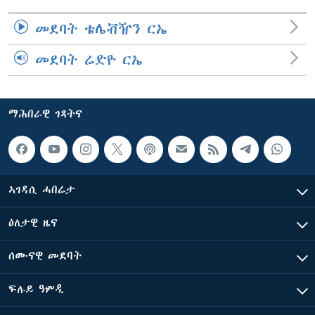
መደባት ቴሌቭዥን ርኤ
መደባት ሬድዮ ርኤ
ማሕበራዊ ገጻትና
ኣገዳሲ ሓበሬታ
ዕለታዊ ዜና
ሰሙናዊ መደባት
ፍሉይ ዓምዲ