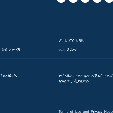
ህዝቢ ምስ ህዝቢ
 ኣብ ኣመሪካ
ቂሔ ጽልሚ
ቫይረስኮሮና
መዕለቢኡ ዘይፍሉጥ ኣቓልቦ ዘይረ
ኣፍሪቃዊ ዲያስፖራ
Terms of Use and Privacy Notic