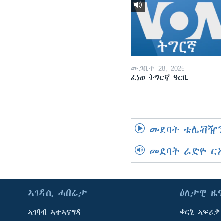
መጋቢት 28, 2025
ፈነወ ትግርኛ ዓርቢ
መደባት ቴሌቭዥን
መደባት ሬድዮ ር
ኣገዳሲ ሓበሬታ
ዕለታዊ ዜ
ኣገባብ ኣተኣናግዳ
ቀርኒ ኣፍሪቃ