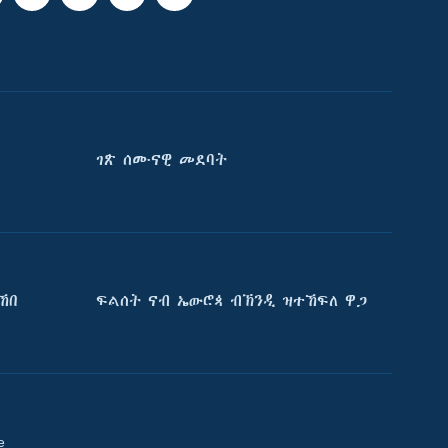
ገጽ ሰሙናዊ መደባት
ኸበ
ፍልሰት ናብ ኤውሮጳ ብኽንዲ ዝተኸፍለ ዋጋ
e