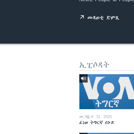
ቂሔ ጽልሚ
መጻወቲ ድምጺ
ኢፒሶዳት
መጋቢት 31, 2025
ፈነወ ትግርኛ ሰኑይ