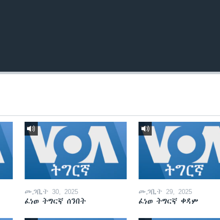
መጋቢት 30, 2025
መጋቢት 29, 2025
ፈነወ ትግርኛ ሰንበት
ፈነወ ትግርኛ ቀዳም