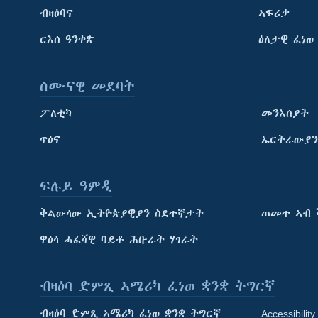
ብዛዕባና
ኣፍሪቃ
ርእሰ ዓንቀጽ
ዕለታዊ ፈነወ
ሰሙናዊ መደባት
ፖለቲካ
መንእሰያት
ጥዕና
ኤርትራውያን
ፍሉይ ዓምዲ
ትምህርቲ እንግሊዝኛ
ቅልውላው ኢትዮጵያዊያን ስደተኛታት
ጠመተ ኣብ 
ማሕበራዊ ገጻትና
ዋዕላ ሓፈሻዊ ባይቶ ሕቡራት ሃገራት
ብዛዕባ ድምጺ ኣሜሪካ ፈነወ ቋንቋ ትግርኛ
ብዛዕባ ድምጺ ኣሜሪካ ፈነወ ቋንቋ ትግርኛ
Accessibility