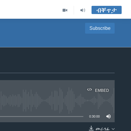
ብቐጥታ
Subscribe
EMBED
able
0:30:00
መራገፊ