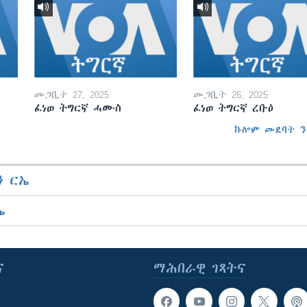
መጋቢት 27, 2025
መጋቢት 26, 2025
ፈነወ ትግርኛ ሓሙስ
ፈነወ ትግርኛ ረቡዕ
ኩሎም መደባት ን
 ርኤ
ኤ
ና
ማሕበራዊ ገጻትና