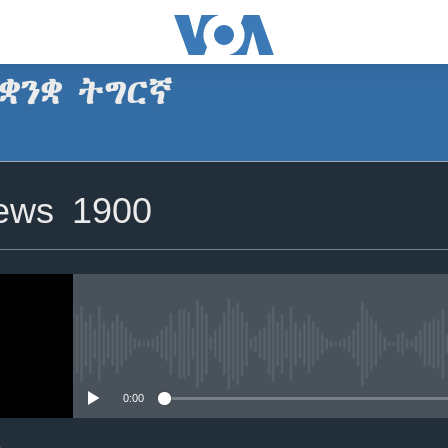
ቋንቋ ትግርኛ
SUBSCRIBE
News 1900
ጥለብ
No media source currently avail
0:00
e