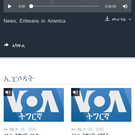
ቂሔ ጽልሚ
0:00
0:30:00
ቋንቋታት
መራገፊ
News, Eritreans in America
ኣካፍል
ኢፒሶዳት
መጋቢት 31, 2025
መጋቢት 30, 2025