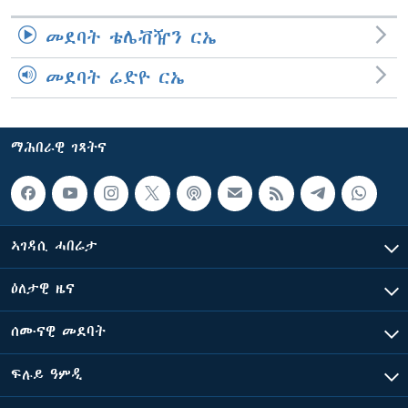
መደባት ቴሌቭዥን ርኤ
መደባት ሬድዮ ርኤ
ማሕበራዊ ገጻትና
ኣገዳሲ ሓበሬታ
ዕለታዊ ዜና
ሰሙናዊ መደባት
ፍሉይ ዓምዲ