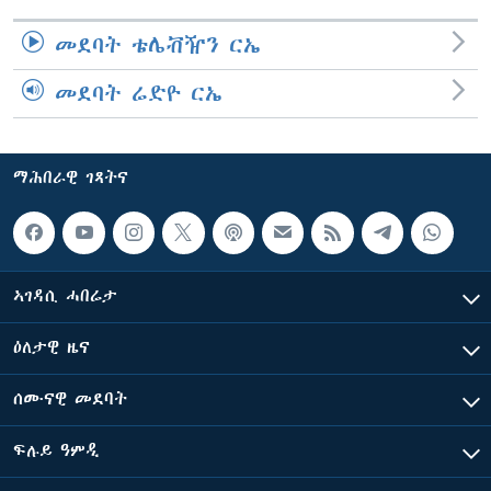
መደባት ቴሌቭዥን ርኤ
መደባት ሬድዮ ርኤ
ማሕበራዊ ገጻትና
ኣገዳሲ ሓበሬታ
ዕለታዊ ዜና
ሰሙናዊ መደባት
ፍሉይ ዓምዲ