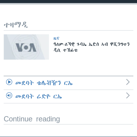
ቂሔ ጽልሚ
ቋንቋታት
ተዛማዲ
ዜና
ዓለም-ለኻዊ ጉባኤ ኤድስ ኣብ ዋሺንግተን
ዲሲ ተኸፊቱ
መደባት ቴሌቭዥን ርኤ
መደባት ሬድዮ ርኤ
Continue reading