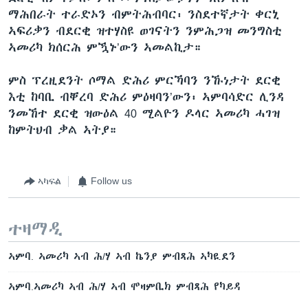
ማሕበራት ተራድኦን ብምትሕብባር፡ ንስደተኛታት ቀርኒ
ኣፍሪቃን ብደርቂ ዝተሃስዩ ወገናትን ንምሕጋዝ መንግስቲ
ኣመሪካ ክሰርሕ ምዃኑ’ውን ኣመልኪታ።
ምስ ፕረዚደንት ሶማል ድሕሪ ምርኻባን ንኹነታት ደርቂ
እቲ ከባቢ ብቐረባ ድሕሪ ምዕዛባን’ውን፡ ኣምባሳድር ሊንዳ
ንመኸተ ደርቂ ዝውዕል 40 ሚልዮን ዶላር ኣመሪካ ሓገዝ
ከምትህብ ቃል ኣትያ።
ኣካፍል
Follow us
ተዛማዲ
ኣምባ. ኣመሪካ ኣብ ሕ/ሃ ኣብ ኬንያ ምብጻሕ ኣካዪደን
ኣምባ.ኣመሪካ ኣብ ሕ/ሃ ኣብ ሞዛምቢክ ምብጻሕ የካይዳ