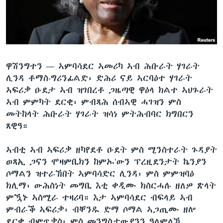
ቂሔ ጽልሚ
ቋንቋታት
ዋሽንግተን —
ኣምባሳደር ኣመሪካ ኣብ ሕቡራት ሃገራት
ሊንዳ ቶማስ-ግሪንፊልድ፡ ድሕሪ ናይ ኣርባዕተ ሃገራት
ኣፍሪቃ ዑደታ ኣብ ዝገበረቶ ጋዜጣዊ ዋዕላ ክልተ ኣህጉራት
ኣብ ምምካት ደርቂ፡ ምብጻሕ ሰብኣዊ ሓገዝን ምስ
መትከላት ሕቡራት ሃገራት ዝሳነ ምትሕብባር ክግበርን
ጸዊዓ።
ኣብቲ ኣብ ኣፍሪቃ ዘካየደቶ ዑደት ምስ ሚንስተራት ጉዳያት
ወጻኢ ጋናን ሞዛምቢክን ከምኡ’ውን ፕረዚደንታት ኬንያን
ሶማልን ዝተራኸበት ኣምባሳድር ሊንዳ፡ ምስ ምምዝባዕ
ክሊማ፡ ውሕስነት መግቢ እቲ ቀዲሙ ክስርሓሉ ዘለዎ ጽላት
ምዃኑ ኣስሚራ ተዛሪባ። እታ ኣምባሳደር ብፍላይ ኣብ
ምብራቕ ኣፍሪቃ፡ ብቐንዱ ድማ ሶማል ኣጋጢሙ ዘሎ
ደርቂ ብምጥቃስ፡ ምስ መንግስታውያንን ዓለምለኸ