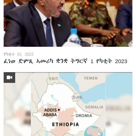
የካቲት 01, 2023
ፈነወ ድምጺ ኣመሪካ ቋንቋ ትግርኛ 1 የካቲት 2023