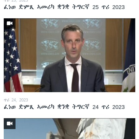
ፈነወ ድምጺ ኣመሪካ ቋንቋ ትግርኛ 25 ጥሪ 2023
ጥሪ 24, 2023
ፈነወ ድምጺ ኣመሪካ ቋንቋ ትግርኛ 24 ጥሪ 2023