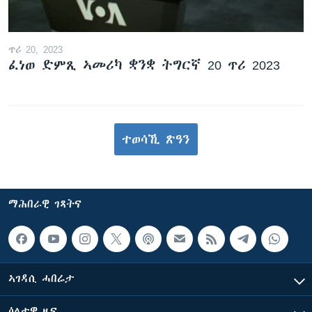
ጥሪ 20, 2023
ፈነወ ድምጺ ኣመሪካ ቋንቋ ትግርኛ 20 ጥሪ 2023
ተወሳኺ ጽዓን
ማሕበራዊ ገጻትና
ኣገዳሲ ሓበሬታ
ዕለታዊ ዜና