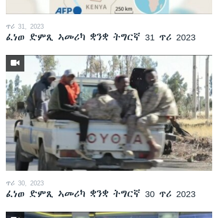
ጥሪ 31, 2023
ፈነወ ድምጺ ኣመሪካ ቋንቋ ትግርኛ 31 ጥሪ 2023
ጥሪ 30, 2023
ፈነወ ድምጺ ኣመሪካ ቋንቋ ትግርኛ 30 ጥሪ 2023