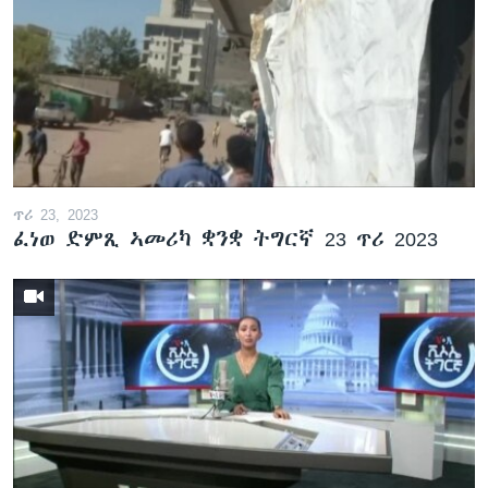
ጥሪ 23, 2023
ፈነወ ድምጺ ኣመሪካ ቋንቋ ትግርኛ 23 ጥሪ 2023