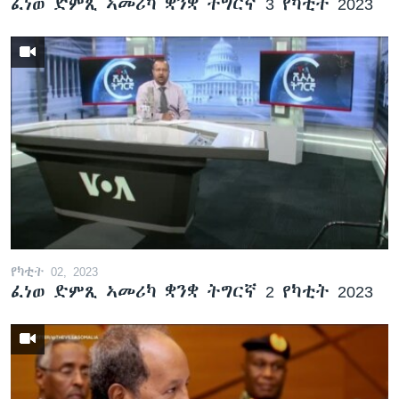
ፈነወ ድምጺ ኣመሪካ ቋንቋ ትግርኛ 3 የካቲት 2023
የካቲት 02, 2023
ፈነወ ድምጺ ኣመሪካ ቋንቋ ትግርኛ 2 የካቲት 2023