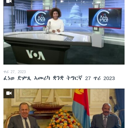
ጥሪ 27, 2023
ፈነወ ድምጺ ኣመሪካ ቋንቋ ትግርኛ 27 ጥሪ 2023