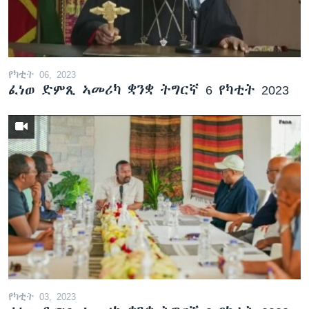
ቂሔ ጽልሚ
ቋንቋታት
የካቲት 06, 2023
ፈነወ ድምጺ ኣመሪካ ቋንቋ ትግርኛ 6 የካቲት 2023
የካቲት 03, 2023