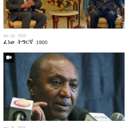
ጥሪ 26, 2023
ፈነወ ትግርኛ 1900
ጥሪ 25, 2023