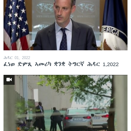
ሕዳር 01, 2022
ፈነወ ድምጺ ኣመሪካ ቋንቋ ትግርኛ ሕዳር 1,2022