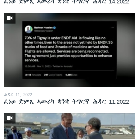
ፈነወ ድምጺ ኣመሪካ ቋንቋ ትግርኛ ሕዳር 14,2022
ሕዳር 11, 2022
ፈነወ ድምጺ ኣመሪካ ቋንቋ ትግርኛ ሕዳር 11,2022