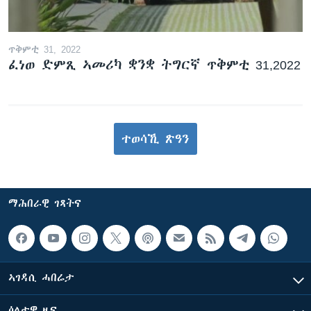
ጥቅምቲ 31, 2022
ፈነወ ድምጺ ኣመሪካ ቋንቋ ትግርኛ ጥቅምቲ 31,2022
ተወሳኺ ጽዓን
ማሕበራዊ ገጻትና
ኣገዳሲ ሓበሬታ
ዕለታዊ ዜና