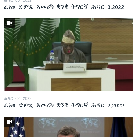
ፈነወ ድምጺ ኣመሪካ ቋንቋ ትግርኛ ሕዳር 3,2022
ሕዳር 02, 2022
ፈነወ ድምጺ ኣመሪካ ቋንቋ ትግርኛ ሕዳር 2,2022