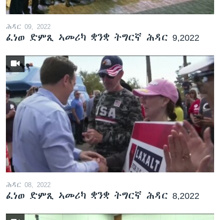
ሕዳር 09, 2022
ፈነወ ድምጺ ኣመሪካ ቋንቋ ትግርኛ ሕዳር 9,2022
ሕዳር 08, 2022
ፈነወ ድምጺ ኣመሪካ ቋንቋ ትግርኛ ሕዳር 8,2022