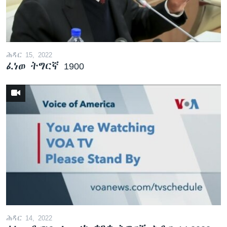
ቂሔ ጽልሚ
ቋንቋታት
ሕዳር 15, 2022
ፈነወ ትግርኛ 1900
ሕዳር 14, 2022