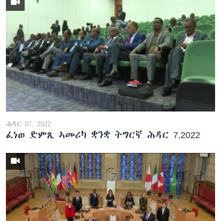
ሕዳር 07, 2022
ፈነወ ድምጺ ኣመሪካ ቋንቋ ትግርኛ ሕዳር 7,2022