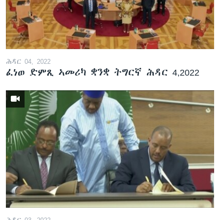
ሕዳር 04, 2022
ፈነወ ድምጺ ኣመሪካ ቋንቋ ትግርኛ ሕዳር 4,2022
ሕዳር 03, 2022