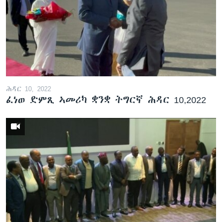
ሕዳር 10, 2022
ፈነወ ድምጺ ኣመሪካ ቋንቋ ትግርኛ ሕዳር 10,2022