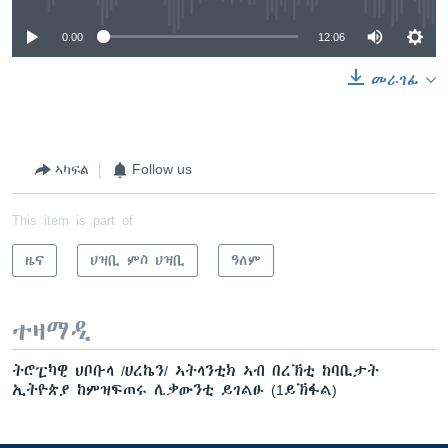
0:00
12:06
መራገፊ
ኣካፍል
Follow us
This item is part of
ዜና
ህዝቢ ምስ ህዝቢ
ዓለም
ተዛማዲ
ትሮፒካዊ ህቦቡላ /ሀረኬን/ ኣትላንቲክ ኣብ በረኽቲ ከባቢታት
ኢትዮጵያ ከምዝፍጠሩ ሊቃውንቲ ይገልፁ (1ይኽፋል)