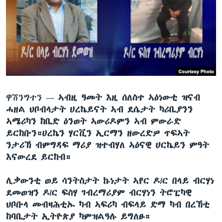
ቂሔ ጽልሚ
ቋንቋታት
ዋሽንግተን —
ኣብዚ ዓመት እዚ ሰለስተ ኣዕነውቲ ዝናብ
ሓዘል ህቦብላታት ሀረኬይናት ኣብ ደሴታት ካሪቢያንን
ኣሜሪካን ከቢድ ዕንወት ኣውሪዶምን ኣብ ምውራድ
ይርከቡን።ሀረኬን ሃርቪን ኢርማን ዘውረድዎ ጥፍኣት
ንታሪኽ ብምግዳፍ ማሪያ ዝተብሃለ ኣዕናዊ ሀርኬይን ምዓት
እናውረደ ይርከብ።
ሊቃውንቲ ወይ ሳንትስታት ኩነታት ኣየር ዶ/ር በላይ ብርሃነ
ደመወዝን ዶ/ር ፍስሃ ገብረማሪያም ብርሃነን ትሮፒካዊ
ህቦቡላ መብዛሕቲኡ ካብ ኣፍሪካ ብፍላይ ድማ ካብ በረኽቲ
ከባቢታት ኢትዮጵያ ካምዝልዓሉ ይግለፁ።