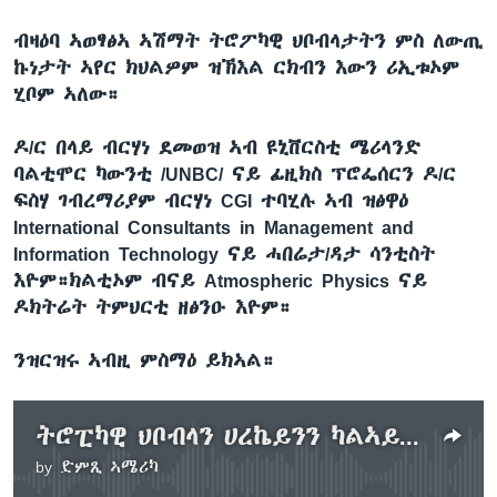
ብዛዕባ ኣወፃፅኣ ኣሽማት ትሮፖካዊ ህቦብላታትን ምስ ለውጢ
ኩነታት ኣየር ክህልዎም ዝኽእል ርክብን እውን ሪኢቱኦም
ሂቦም ኣለው።
ዶ/ር በላይ ብርሃነ ደመወዝ ኣብ ዩኒቨርስቲ ሜሪላንድ
ባልቲሞር ካውንቲ /UNBC/ ናይ ፊዚክስ ፕሮፌሰርን ዶ/ር
ፍስሃ ገብረማሪያም ብርሃነ CGI ተባሂሉ ኣብ ዝፅዋዕ
International Consultants in Management and
Information Technology ናይ ሓበሬታ/ዳታ ሳንቲስት
እዮም።ክልቲኦም ብናይ Atmospheric Physics ናይ
ዶክትሬት ትምህርቲ ዘፅንዑ እዮም።
ንዝርዝሩ ኣብዚ ምስማዕ ይክኣል።
ትሮፒካዊ ህቦብላን ሀረኬይንን ካልኣይ ክፋል
by
ድምጺ ኣሜሪካ
No media source currently available