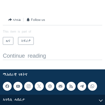
ኣካፍል
Follow us
This item is part of
ዜና
ኣፍሪቃ
Continue reading
ማሕበራዊ ገጻትና
ኣገዳሲ ሓበሬታ