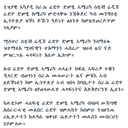
ቂሔ ጽልሚ
ጊዝያዊ ኣካያዲ ስራሕ ሬድዮ ድምፂ ኣሜሪካ ስቲቭ ሬዲሽ
ቋንቋታት
ሬድዮ ድምፂ አሜሪካ ምድላዋቱ ንኽቅይር ካብ መንግስቲ
ኢትዮጵያ ዝኾነ ይኹን ዓይነት ፅዕንቶ ከምዘይወረዶ'ዮም
ገሊፆም።
ሚስተር ስቲቭ ሬዲሽ ሬድዮ ድምፂ ኣሜሪካ ንሰማዕቱ
ዝተማለአ ሚዛናዊን ተአማንን ሓበሬታ ዝህብ ዜና ናይ
ምዝርጋሕ ሓላፍነት አለዎ ኢሎም።
አብ ሬድዮ ድምፂ ኣሜሪካ ሓላፊት ክፍሊ ኣፍሪቃ ጉዌን
ዲላርድ ብወገነን ስራሕ መሓውራት ዜና ምቹእ ኣብ
ዘይኾነለን ከም ኢትዮጵያ ኣብ ዝበላ ከባቢታት ስራሕ ሬድዮ
ድምፂ ኣሜሪካ ዘየወላውል'ዩ ሓላፍነትና አይቅየርን'ዩ ኢለን።
ክልቲኦም ሓለፍቲ ሬድዮ ድምፂ ኣሜሪካ ብዛዕባ ውሽጣዊ
አሰራርሓ'ቲ መደበር ሬድዮ ዝምልከት ክስምዑ ንዝፀንሑ
ሪኢቶታትን ክልዓሉ ዝቀነዩ ሕቶታትን መልስን መብርህን
ሂቦም'ለው።