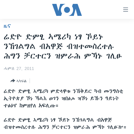
ክርከብ
ዝኽእል
መራኸቢታት
ዜና
ዜና
ናብ
ሬድዮ ድምፂ ኣሜሪካ ነፃ ኾይኑ
ቀንዲ
ሰሙናዊ መደባት
ኤርትራ/ኢትዮጵያ
ንኸገልግል ብአዋጅ ብዝተመስረተሉ
ትሕዝቶ
ራድዮ
ሕለፍ
ዓለም
ሰሙናዊ መደባት
ሕግን ቻርተርን ዝምራሕ ምኻኑ ገሊፁ
ናብ
ቪድዮ
ማእከላይ ምብራቕ
እዋናዊ ጉዳያት
ፈነወ ትግርኛ 1900
ቀንዲ
ሓምለ 27, 2011
ፍሉይ ዓምዲ
መምርሒ
ጥዕና
መኽዘን ሓጸርቲ ድምጺ
VOA60 ኣፍሪቃ
ኣካፍል
ስገር
ዕለታዊ ፈነወ ድምጺ ኣመሪካ ቋንቋ ትግርኛ
መንእሰያት
ትሕዝቶ ወሃብቲ ርእይቶ
VOA60 ኣመሪካ
ናብ
ሬድዮ ድምፂ ኣሜሪካ ምድላዋቱ ንኽቅይር ካብ መንግስቲ
መፈተሺ
ኤርትራውያን ኣብ ኣመሪካ
VOA60 ዓለም
ኢትዮጵያ ኾነ ኻልእ ወገን ዝበፅሖ ዝኾነ ይኹን ዓይነት
ትምህርቲ እንግሊዝኛ
ስገር
ተፅዕኖ ከምዘየለ አፍሊጡ።
ህዝቢ ምስ ህዝቢ
ቪድዮ
ማሕበራዊ ገጻትና
ደቂ ኣንስትዮን ህጻናትን
ሬድዮ ድምፂ ኣሜሪካ ነፃ ኾይኑ ንኸገልግል ብአዋጅ
ብዝተመስረተሉ ሕግን ቻርተርን ዝምራሕ ምኻኑ ገሊፁ'ሎ።
ሳይንስን ቴክኖሎጂን