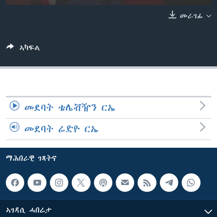
ቂሔ ጽልሚ
መራገፊ
ቋንቋታት
ኣካፍል
መደባት ቴሌቭዥን ርኤ
መደባት ሬድዮ ርኤ
ማሕበራዊ ገጻትና
ኣገዳሲ ሓበሬታ