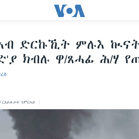
 ኣብ ድርኩኺት ምሉእ ኲና
'ያ ክብሉ ዋ/ጸሓፊ ሕ/ሃ የ
ፕረስ
ርእይቶታት ንምርኣይ