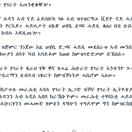
 ሃገራት ኣጠንቂቁቑ’ሎ።
ና ሱዳን ኣብ ናይ ፈይስቡክ ገፁ ኣብ ዝተዘርግሖ ቪድዮ ናይ ሓ
ት የርእይ። ሓይልታት ህጹጽ ወሃቢ ደገፍ ሓይሊ ቁፅሪ በቲ ደብ
1 ክብል ኣፍሊጡ’ሎ።
 ዝጅምር ንነጀው እዚ ወሃቢ ድጋፍ ሓይሊ መደበራቱ ኣብ መንበ
ማውያን ሰባት ካብ ኣባይቶም ክወፁ ከምዝገድድዎም ይኽሰሱ።
ራት ሃገራት ፋራህ ሃቅ ዋና ጸሓፊ ሕቡራት ሃገራት ኣንቶንዮ ጉ
ዱርማን ደብዳብ ነፋርት ከምዝኾነንዎ ሓቢሮም ኣለው።
ዝከታተሉ መራሕቲ ኣባል ሃገራት ኢጋድ ዝኾና ሃገራት ኢትዮጵያ
ሱዳንን ኣብ ኣዲስ ኣበባ ክራኸቡ’ዮም። መራሕቲ ተፃባእቲ ሓይ
ልቡርሃንን መሓመድ ሃምደን ዳግሎን ተዓዶሞም ግን ከምዝርከ