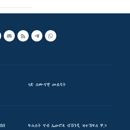
ገጽ ሰሙናዊ መደባት
ኸበ
ፍልሰት ናብ ኤውሮጳ ብኽንዲ ዝተኸፍለ ዋጋ