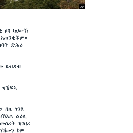
ቲ ዞባ ክህውኽ
 አጠንቂቖም።
ሰባት ድሕሪ
ፀመ ደብዳብ
 ዝኸፍኣ
 በዚ ጎንፂ
ምዝኽእል ልዕሊ
መሰረት ዝገበረ
 ክኸውን ከም