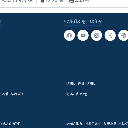
ርእይቶታት ንምርኣይ
Follow us
መሕተሚ
ና
ማሕበራዊ ገጻትና
ህዝቢ ምስ ህዝቢ
 ኣብ ኣመሪካ
ቂሔ ጽልሚ
ቫይረስኮሮና
መዕለቢኡ ዘይፍሉጥ ኣቓልቦ ዘይረ