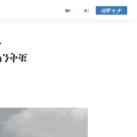
ብቐጥታ
ት
ጠንቅቑ