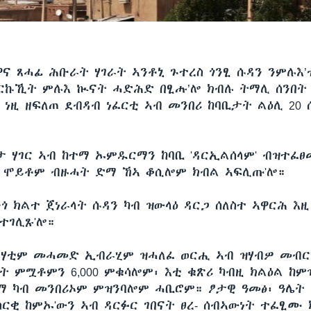
ዋና ጸሓፊ ሕቡራት ሃገራት ኣንቶኒ ጉተረስ ጎንፂ ሱዳን ንምሉእ’
ርኩኺት ምሉእ ኲናት ሓድሕድ በፂሑ’ሎ ክብሉ ትማሊ ሰንበት
 ነዚ ዘፍለጠ ደብዳብ ነፈርቲ ኣብ መንበሪ ከባቢታት ልዕሊ 20 
'ታ ሃገር ኣብ ከተማ ኡምዱርማን ከባቢ 'ዳርኢልሰላም' ብዝተፈ
ባት ሞይቶም ብዙሓት ድማ ኸኣ ቆሲሎም ክብል ኣፍሊጡ'ሎ።
ጎ ክልተ ጀነራላት ሱዳን ካብ ዝውላዕ ዳርጋ ሰለስተ ኣዋርሕ እዚ
ተገሊጹ'ሎ።
 ሃቲም መሓመድ ኢብራሂም ዝሓለፈ ወርሒ ኣብ ዝሃብዎ መብርሂ
ባት ምሟቶምን 6,000 ምቁሳሎም፡ እቲ ቁጽሪ ካብዚ ክልዕል ከ
ድማ ካብ መንበሪኦም ምዝንባሎም ሓቢሮም። ፆታዊ ዓመፅ፡ ዓሌት 
ስርቂ ከምኡ'ውን ኣብ ዳርፉር ገበናት ፀረ- ሰብኣውነት ተፈፂሙ