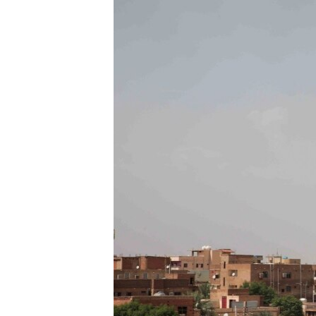
ቂሔ ጽልሚ