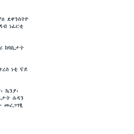
ያለ ደቀንስትዮ
ዳብ ነፈርቲ
ሪ ከባቢታት
ተረስ ነቲ ናይ
፡ ኬንያ፡
ልታት ሱዳን
ቡ መረጋገፂ