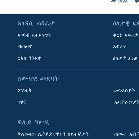
ኣካፍል
ኣገዳሲ ሓበሬታ
ዕለታዊ ዜ
ኣገባብ ኣተኣናግዳ
ቀርኒ ኣፍሪቃ
ብዛዕባና
ኣፍሪቃ
ርእሰ ዓንቀጽ
ዕለታዊ ፈነወ
ሰሙናዊ መደባት
ፖለቲካ
መንእሰያት
ጥዕና
ኤርትራውያን
ፍሉይ ዓምዲ
ትምህርቲ እንግሊዝኛ
ቅልውላው ኢትዮጵያዊያን ስደተኛታት
ጠመተ ኣብ 