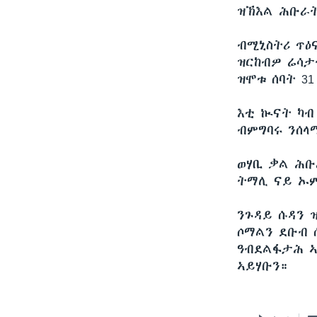
ዝኽእል ሕቡራት
ብሚኒስትሪ ጥዕ
ዝርከብዎ ሬሳታ
ዝሞቱ ሰባት 3
እቲ ኲናት ካብ
ብምግባሩ ንሰላ
ወሃቢ ቃል ሕቡ
ትማሊ ናይ ኡም
ንጉዳይ ሱዳን 
ሶማልን ደቡብ 
ዓብደልፋታሕ ኣ
ኣይሃቡን።