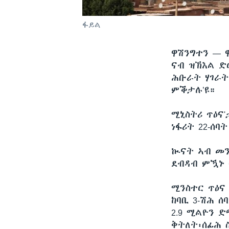
ፋይል
ዋሽንግተን —
ናብ ዝኽእል ድ
ሕቡራት ሃገራት
ምቕታሉ’ዩ።
ሚኒስትሪ ጥዕና
ነፋሪት 22-ሰ
ኲናት ኣብ መን
ደብዳብ ምዃኑ 
ሚንስተር ጥዕና
ከባቢ 3-ሽሕ ሰ
2.9 ሚልዮን 
ቅትለት፡ሰፊሕ 