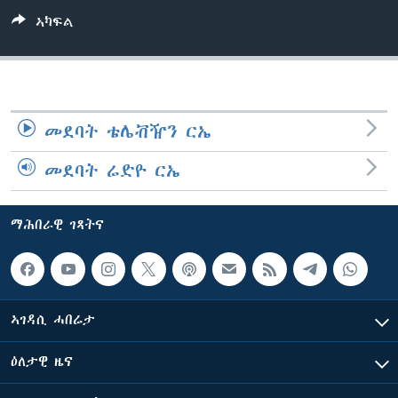
ቂሔ ጽልሚ
ኣካፍል
ቋንቋታት
መደባት ቴሌቭዥን ርኤ
መደባት ሬድዮ ርኤ
ማሕበራዊ ገጻትና
ኣገዳሲ ሓበሬታ
ዕለታዊ ዜና