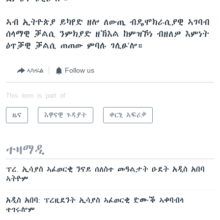
ኣብ ኢትዮጵያ ይካየድ ዘሎ ለውጢ ብዴሞክራሲያዊ ኣገባብ
ሰላማዊ ቓልሲ ንምክያድ ዘኽእል ከምዝኾነ ብዘለዎ እምነት
ዕጥቓዊ ቓልሲ ጠጠው ምባሉ ገሊፁ’ሎ።
ኣካፍል
Follow us
This item is part of
ዜና
እዋናዊ ጉዳያት
ቀርኒ ኣፍሪቃ
ተዛማዲ
ፕረ. ኢሳያስ ኣፈወርቂ ንናይ ሰለስተ መዓልታት ዑደት አዲስ አበባ
ኣትዮም
አዲስ አበባ: ፕረዚደንት ኢሳያስ ኣፈወርቂ ድሙቕ ኣቀባብላ
ተገሩሎም