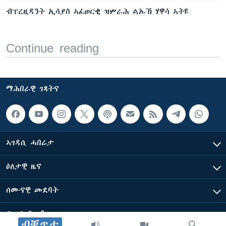
ብፕረዚዳንት ኢሳያስ ኣፈወርቂ ዝምራሕ ልኡኽ ሃዋሳ ኣትዩ
Continue reading
ማሕበራዊ ገጻትና
ኣገዳሲ ሓበሬታ
ዕለታዊ ዜና
ሰሙናዊ መደባት
ፍሉይ ዓምዲ
ብቐጥታ