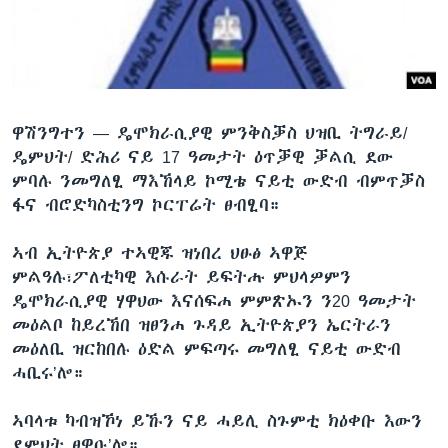
ቂሔ ጽልሚ
ቋንቋታት
ዋሽንግተን —
ዴሞክራሲያዊ ምንቅስቓስ ህዝቢ ትግራይ/
ዴምህት/ ድሕሪ ናይ 17 ዓመታት ዕጥቓዊ ቓልሲ ደው
ምባሉ ንመግለፂ ማእኸላይ ኮሚቴ ናይቲ ውድብ ብምጥቓስ
ፋና ብሮድካስቲንግ ኮርፐሬት ፀብፂባ።
ኣብ ኢትዮጵያ ተኣዊጁ ዝነበረ ህፁፅ ኣዋጅ
ምልዓሉ፣ፖለቲካዊ እሱራት ይፍትሑ ምህላዎምን
ዴሞክራሲያዊ ሃዋህው እናሰፍሐ ምምጽኡን ን20 ዓመታት
መዕልቦ ከይረኸበ ዝፀንሐ ጉዳይ ኢትዮጵያን ኤርትራን
መዕለቢ ዝርከበሉ ዕድል ምፍጣሩ መግለፂ ናይቲ ውድብ
ሓቢሩ’ሎ።
ኣባላቱ ካብዝኾነ ይኹን ናይ ሓይሊ ስጉምቲ ክዕቀቡ እውን
ደምህት ፀዊዑ’ሎ።