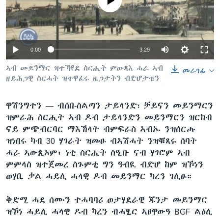
No media source currently available
ቂሔ ጽልሚ
ቋንቋታት
Auto
0:00
3:29
240p
ኣብ መይንማር ዝተኻየደ ስርሒት ምውጻእ ሓራ ኣብ
መራገፊ
ዘይሕጋዊ ስርሓት ዝተዋፈሩ ዜጋታትን ብድሆታቱን
360p
480p
ዋሽንግተን —
ብሰበ-ስልጣን ታይላንድ፣ ቻይናን መይንማርን
Auto
240p
360p
480p
ዝምራሕ ስርሒት ኣብ ዶብ ታይላንድን መይንማርን ዝርከብ
720p
ናይ ምጭብርባር ማእኸላት ብምፍራስ ኣብኡ ንዝሰርሑ
720p
1080p
1080p
ዝነበሩ ካብ 30 ሃገራት ዝመፁ ብኣሽሓት ንዝቑጸሩ ሰባት
ሓራ ኣውጺኦም፡ ነቲ ስርሒት ስዒቡ ናብ ሃገሮም ኣብ
ምምላስ ዝተጀመረ ስጉምቲ ግን ዓብዪ ብድሆ ከም ዝኾነን
ወሃቢ ቃል ሓይሊ ሓላዊ ዶብ መይንማር ካረን ገሊፁ።
ቅድሚ ሓደ ሰሙን ተሓባባሪ ወታሃደራዊ ጁንታ መይንማር
ዝኾነ ሓይሊ ሓላዊ ዶብ ካረን ብሓፂር ኣፀዋውዓ BGF ልዕሊ