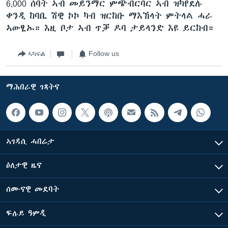
6,000 ሰባት ኣብ መይንማር ምጭብርባር ኣብ ዝካየደሉ
ቀንዲ ከባቢ ሽዊ ኮኮ ካብ ዝርከቡ ማእኸላት ምትላል ሓራ
ኣውፂኡ። እዚ ቦታ ኣብ ጥቓ ዶባ ታይላንድ እዩ ይርከብ።
ኣካፍል
Follow us
ማሕበራዊ ገጻትና
ኣገዳሲ ሓበሬታ
ዕለታዊ ዜና
ሰሙናዊ መደባት
ፍሉይ ዓምዲ