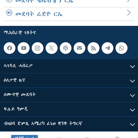
መደባት ቴሌቭዥን ርኤ
መደባት ሬድዮ ርኤ
ማሕበራዊ ገጻትና
ኣገዳሲ ሓበሬታ
ዕለታዊ ዜና
ሰሙናዊ መደባት
ፍሉይ ዓምዲ
ብዛዕባ ድምጺ ኣሜሪካ ፈነወ ቋንቋ ትግርኛ