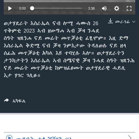
ቂሔ ጽልሚ
0:00
3:38
ቋንቋታት
መራገፊ
ወታሃደራት እስራኤል ናብ ሎሚ ሓሙስ 26
ጥቅምቲ 2023 ኣብ ዘውግሐ ኣብ ቓዛ ንሓደ
ስዓት ዝጸንሐ ናይ መሬት መጥቓዕቲ ፈፂሞም። እዚ ድማ
እስራኤል ቅድሚ ናብ ቓዛ ንምእታው ትዳለወሉ ናይ ዘላ
ሰፊሕ መጥቓዕቲ አካል እዩ ተባሂሉ ኣሎ። ወታሃደራትን
ታንክታትን እስራኤል ኣብ ሰሜናዊ ቓዛ ንሓደ ስዓት ዝጸንሕ
ናይ መሬት መጥቓዕቲ ከምዝፈፀመት ወታሃደራዊ ሓይሊ
እታ ሃገር ገሊፁ።
ኣካፍል