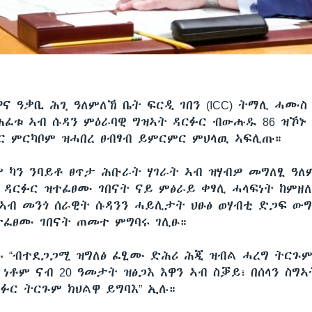
ዋና ዓቃቢ ሕጊ ዓለምለኸ ቤት ፍርዲ ገበን (ICC) ትማሊ ሓሙስ
ሕፈቱ ኣብ ሱዳን ምዕራባዊ ግዝኣት ዳርፉር ብውሑዱ 86 ዝኾኑ
 ምርካቦም ዝሓበረ ፀብፃብ ይምርምር ምህላዉ ኣፍሊጡ።
ም ካን ንባይቶ ፀጥታ ሕቡራት ሃገራት ኣብ ዝሃብዎ መግለፂ ዓለ
ብ ዳርፉር ዝተፈፀሙ ገበናት ናይ ምፅራይ ቀፃሊ ሓላፍነት ከምዘለ
ኣብ መንጎ ሰራዊት ሱዳንን ሓይሊታት ህፁፅ ወሃብቲ ድጋፍ ውግ
ተፈፀሙ ገበናት ጠመተ ምግባሩ ገሊፁ።
ኹ “ብተደጋጋሚ ዝግለፅ ፈፂሙ ድሕሪ ሕጂ ዝብል ሓረግ ትርጉም
ነቶም ናብ 20 ዓመታት ዝፅጋእ እዋን ኣብ ስቓይ፣ በሰላን ስግኣ
ርፉር ትርጉም ክህልዋ ይግባእ” ኢሉ።