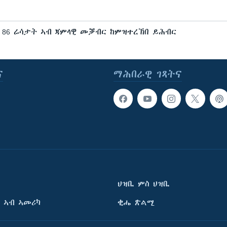
ር 86 ሬሳታት ኣብ ጃምላዊ መቓብር ከምዝተረኽበ ይሕብር
ና
ማሕበራዊ ገጻትና
ህዝቢ ምስ ህዝቢ
 ኣብ ኣመሪካ
ቂሔ ጽልሚ