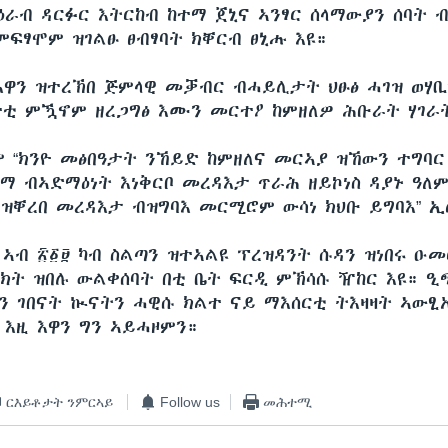
ዕራብ ዳርፉር እትርከብ ከተማ ጀኒና ኣንፃር ሰላማውያን ሰባት 
ፍፃሞም ዝገልፁ ፀብፃባት ክቐርብ ፀኒሑ እዩ።
 እዋን ዝተረኽበ ጅምላዊ መቓብር ብሓይሊታት ህፁፅ ሓገዝ ወሃ
ቲ ምዃኖም ዘረጋግፅ እሙን መርተዖ ከምዘለዎ ሕቡራት ሃገራት
ም “ክንዮ መፅበዓታት ንኸይድ ከምዘለና መርኣያ ዝኸውን ተግባር
ድማ ብኣድማዕነት እነቅርቦ መረዳእታ ጥራሕ ዘይኮነስ ዳያኑ ዓለ
ቲ ዝቐረበ መረዳእታ ብዝግባእ መርሚሮም ውሳነ ክህቡ ይግባእ” 
 ኣብ ፳፩፱ ካብ ስልጣን ዝተኣልዩ ፕረዝዳንት ሱዳን ዝነበሩ ዑመ
ክት ዝበሉ ውልቀሰባት በቲ ቤት ፍርዲ ምኽሳሱ ዥከር እዩ። 
ን ገበናት ኲናትን ሓዊሱ ክልተ ናይ ማእሰርቲ ትእዛዛት ኣውፂ
 እዚ እዋን ግን ኣይሓዞምን።
ርእይቶታት ንምርኣይ
Follow us
መሕተሚ