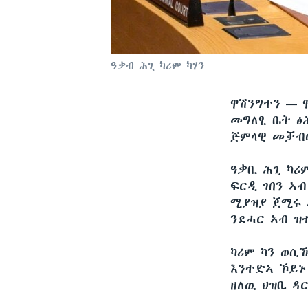
ዓቃብ ሕጊ ካሪም ካሃን
ዋሽንግተን —
መግለፂ ቤት ፅ
ጅምላዊ መቓብር
ዓቃቢ ሕጊ ካሪ
ፍርዲ ገበን ኣ
ሚያዝያ ጀሚሩ 
ንደሓር ኣብ ዝ
ካሪም ካን ወሲ
እንተድኣ ኾይኑ 
ዘለዉ ህዝቢ ዳ