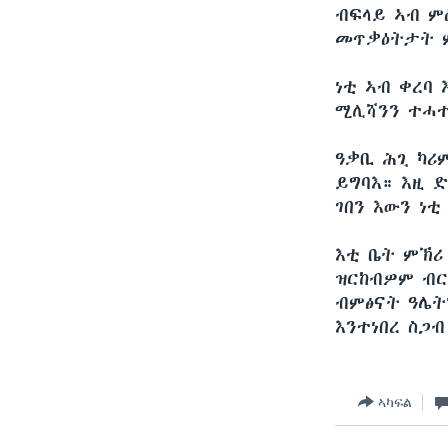
ብፍላይ ኣብ ም
መጥቃዕትታት ም
ነቲ ኣብ ቀረባ
ሚሊሻንን ተሓተ
ዓቃቢ ሕጊ ካሪ
ይግባእ። እዚ 
ገበን እውን ነ
እቲ ቤት ምኽሪ
ዝርከብዎም ብር
ብምፅናት ዓሌት
እንተነበረ ስጋብ
ኣካፍል