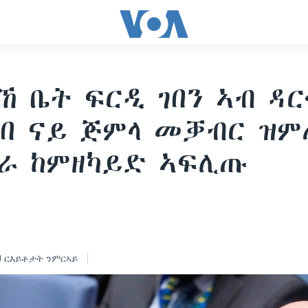
ኸ ቤት ፍርዲ ገበን ኣብ ዳር
በ ናይ ጅምላ መቓብር ዝም
ራ ከምዘካይድ ኣፍሊጡ
ርእይቶታት ንምርኣይ