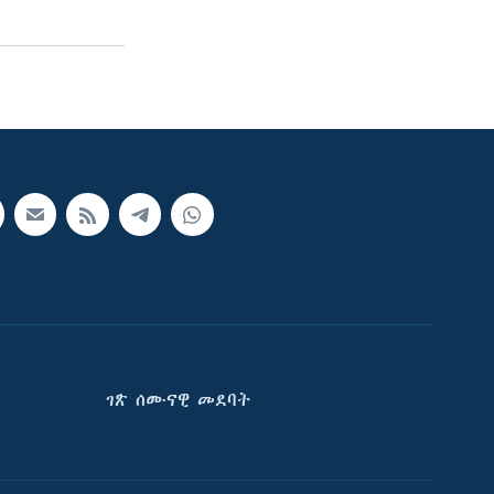
ገጽ ሰሙናዊ መደባት