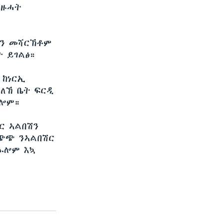
ብዙሓት
ቢን መሻርኽቶም
 ይገልፅ።
 ከነርኢ
ምለኸ ቤት ፍርዲ
ኢሎም።
ር ኣልበሽን
ዒጭጭ ንኣልበሽር
ኡሎም እኳ