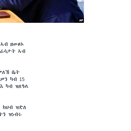
 ኣብ ዘውፀኦ
 ሬሳታት ኣብ
ምለኸ ቤት
ዎን ካብ 15
እ ካብ ዝለዓል
 ክህብ ዝድለ
ትን ዝነብሩ