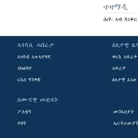
ተዛማዲ
ሕ/ሃ፡ ኣብ ዳርፉ
ኣገዳሲ ሓበሬታ
ዕለታዊ ዜ
ኣገባብ ኣተኣናግዳ
ቀርኒ ኣፍሪቃ
ብዛዕባና
ኣፍሪቃ
ርእሰ ዓንቀጽ
ዕለታዊ ፈነወ
ሰሙናዊ መደባት
ፖለቲካ
መንእሰያት
ጥዕና
ኤርትራውያን