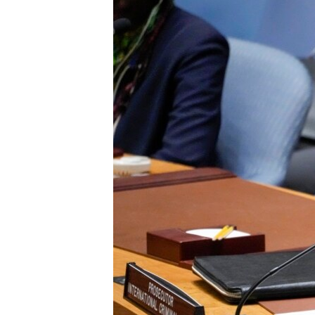
ቂሔ ጽልሚ