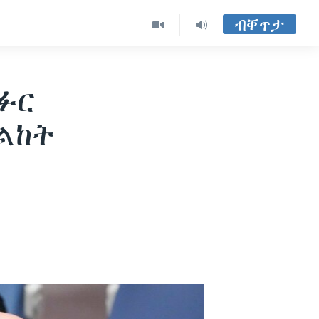
ብቐጥታ
ፉር
ልከት