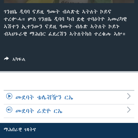
ቂሔ ጽልሚ
ቋንቋታት
ገንዘቤ ዲባባ ናይዚ ዓመት ብልጽቲ ኣትለት ኮይና
ተረቊሓ። ምስ ገንዘቤ ዲባባ ካብ ደቂ ተባዕትዮ ኣመሪካዊ
ኣሽተን ኢተንውን ናይዚ ዓመት ብሉጽ ኣትለት ኮይኑ
ብኣህጉራዊ ማሕበር ፈደረሽን ኣትለትክስ ተረቁሑ ኣሎ።
ኣካፍል
መደባት ቴሌቭዥን ርኤ
መደባት ሬድዮ ርኤ
ማሕበራዊ ገጻትና