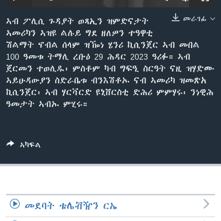
ቂሔ ጽልሚ
ቋንቋታት
መራገፊ
ኣብ ፖሊሲ ጉዳያት ወጻኢን ዝምድናታት
ኣመሪካን ኣዝዩ ልሉይ ግደ ዘለዎን ተዓዋቲ
ሽልማት ኖብል ሰላም ዝዀነ ሄንሪ ኪሲንጀር ኣብ መበል
100 ዓመቱ ትማሊ ረቡዕ 29 ሕዳር 2023 ዓሪፉ። ኣብ
ጀርመን ተወሊዱ፡ ምስቶም ካብ ግፍዒ ስርዓት ናዚ ዝሃድሙ
ኣይሁዳውያን ስድራቤቱ ብንእሽቶኡ ናብ ኣመሪካ ዝመጽአ
ኪሲንጀር፡ ኣብ ሃርቫርድ ዩኒቨርስቲ ድሕሪ ምምሃሩ፡ ንነዊሕ
ዓመታት ኣብኡ ምሂሩ።
ኣካፍል
መደባት ቴሌቭዥን ርኤ