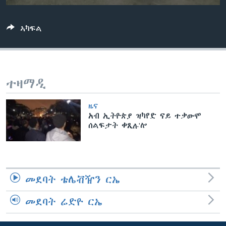
ቂሔ ጽልሚ
ቋንቋታት
ኣካፍል
ተዛማዲ
ዜና
አብ ኢትዮጵያ ዝካየድ ናይ ተቃውሞ
ሰልፍታት ቀጺሉ'ሎ
መደባት ቴሌቭዥን ርኤ
መደባት ሬድዮ ርኤ