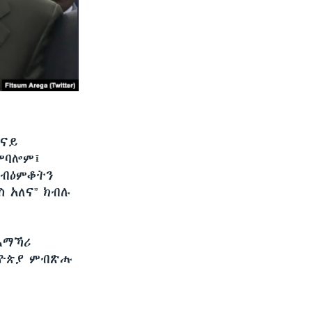
ንናይ
ምባሎም፤
 ብዕምቆትን
ስ አለና” ክብሉ
ኣማኻሪ
ትዮጵያ ምብጽሑ