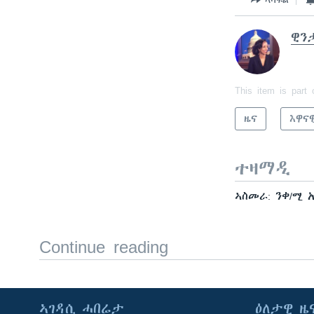
ዊን
This item is part 
ዜና
እዋና
ተዛማዲ
ኣስመራ: ንቀ/ሚ
Continue reading
ኣገዳሲ ሓበሬታ
ዕለታዊ ዜ