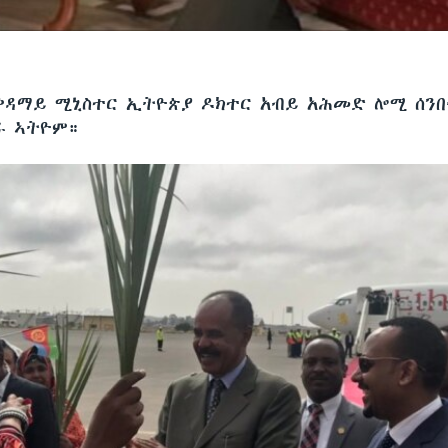
ቀዳማይ ሚኒስተር ኢትዮጵያ ዶክተር አብይ አሕመድ ሎሚ ሰንበ
ራ ኣትዮም።