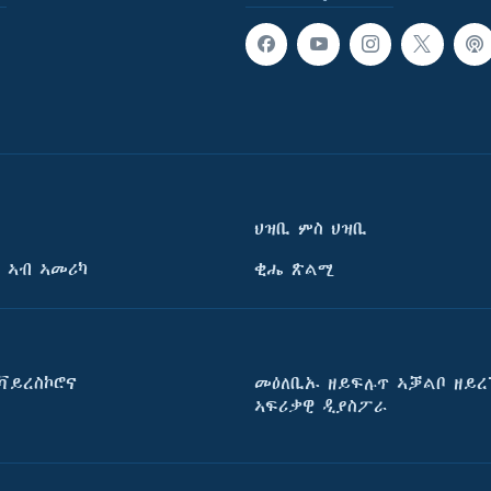
ህዝቢ ምስ ህዝቢ
 ኣብ ኣመሪካ
ቂሔ ጽልሚ
ቫይረስኮሮና
መዕለቢኡ ዘይፍሉጥ ኣቓልቦ ዘይረ
ኣፍሪቃዊ ዲያስፖራ