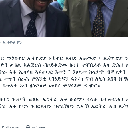
 ኢትዮጵያን
ማይ ሚኒስተር ኢትዮጵያ ዶክተር ኣብይ ኣሕመድ ፤ ኢትዮጵያ 
ድን ውዕል ኣልጀርስ ብዘይቅድመ ኩነት ተቐቢላቶ ኣላ ድሕሪ 
ትራ ኣቶ ኢሳያስ ኣፈወርቂ እውን " ንህልው ኩነታት ብቐጥታን
 ውጥን ስራሕ ምእንቲ ክንነድፍን ልኡኽ ናብ አዲስ አበባ ነበግ
 ስውኣት ኣብ ዘስምዕዎ መደረ ምግላጾም ይዝከር።
ስተር ጉዳያት ወጻኢ ኤርትራ ኣቶ ዑስማን ሳልሕ ዝተመርሐን 
ትራ ኣቶ የማነ ገብርኣብን ዝተረኽቦን ልኡኽ ኤርትራ ኣብ ኢ
Follow us
መሕተሚ