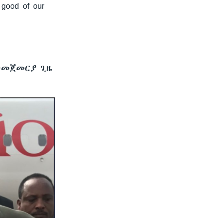
 good of our
 ንመጀመርያ ጊዜ