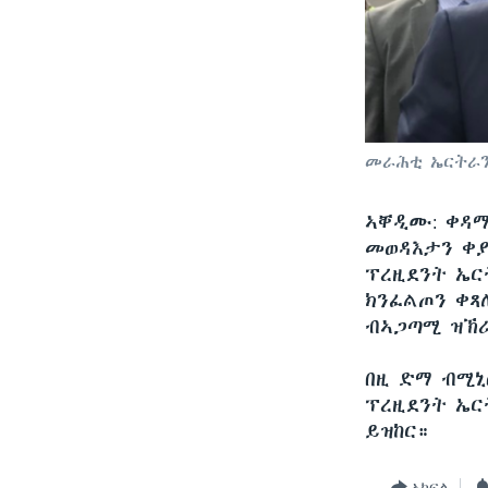
መራሕቲ ኤርትራን
​ኣቐዲሙ: ቀዳ
መወዳእታን ቀያ
ፕረዚደንት ኤር
ክንፈልጦን ቀጻሊ
ብኣጋጣሚ ዝኽሪ
በዚ ድማ ብሚኒ
ፕረዚደንት ኤር
ይዝከር።
ኣካፍል