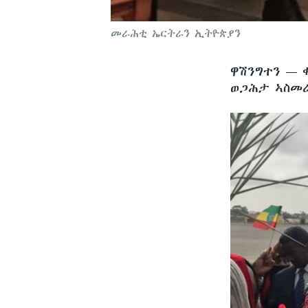
መራሕቲ ኤርትራን ኢትዮጵያን
ዋሽንግተን —
ወጋሕታ ኣስመ