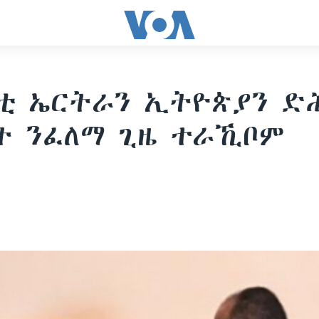
 ኤርትራን ኢትዮጵያን ድሕ
ት ንፈለማ ጊዜ ተራኺቦም