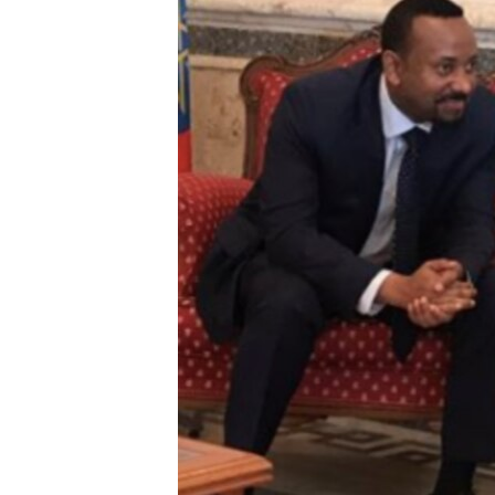
ቂሔ ጽልሚ