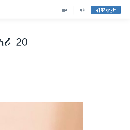
ብቐጥታ
ሪ 20