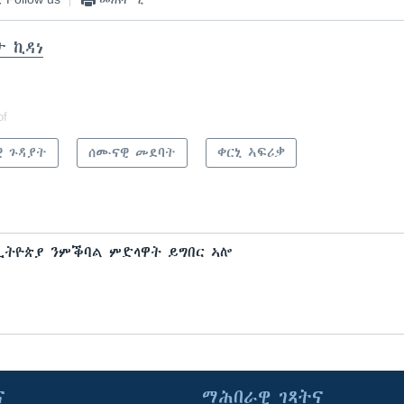
ታ ኪዳነ
of
ዊ ጉዳያት
ሰሙናዊ መደባት
ቀርኒ ኣፍሪቃ
 ኢትዮጵያ ንምቕባል ምድላዋት ይግበር ኣሎ
ና
ማሕበራዊ ገጻትና