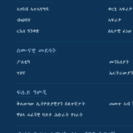
ኣገባብ ኣተኣናግዳ
ቀርኒ ኣፍሪቃ
ብዛዕባና
ኣፍሪቃ
ርእሰ ዓንቀጽ
ዕለታዊ ፈነወ
ሰሙናዊ መደባት
ፖለቲካ
መንእሰያት
ጥዕና
ኤርትራውያን
ፍሉይ ዓምዲ
ትምህርቲ እንግሊዝኛ
ቅልውላው ኢትዮጵያዊያን ስደተኛታት
ጠመተ ኣብ 
ማሕበራዊ ገጻትና
ዋዕላ ሓፈሻዊ ባይቶ ሕቡራት ሃገራት