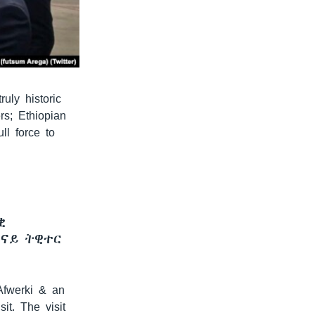
uly historic
s; Ethiopian
ll force to
ቂ
 ናይ ትዊተር
Afwerki & an
sit. The visit