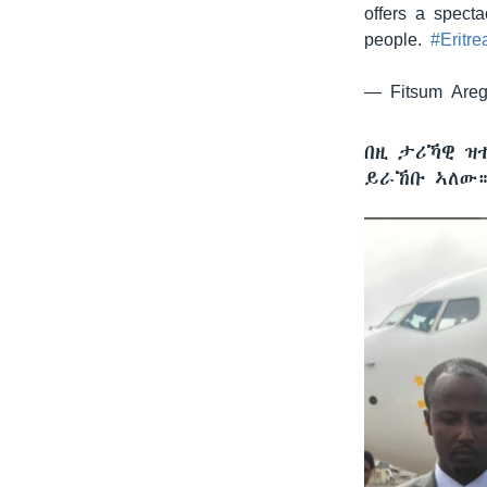
offers a spect
people.
#Eritre
— Fitsum Areg
በዚ ታሪኻዊ ዝ
ይራኸቡ ኣለው